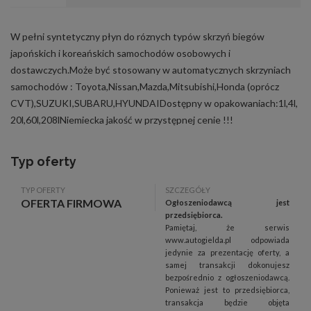
W pełni syntetyczny płyn do róznych typów skrzyń biegów
japońskich i koreańskich samochodów osobowych i
dostawczych.Może być stosowany w automatycznych skrzyniach
samochodów : Toyota,Nissan,Mazda,Mitsubishi,Honda (oprócz
CVT),SUZUKI,SUBARU,HYUNDAIDostępny w opakowaniach:1l,4l,
20l,60l,208lNiemiecka jakość w przystępnej cenie !!!
Typ oferty
TYP OFERTY
SZCZEGÓŁY
OFERTA FIRMOWA
Ogłoszeniodawcą jest
przedsiębiorca.
Pamiętaj, że serwis
www.autogielda.pl odpowiada
jedynie za prezentację oferty, a
samej transakcji dokonujesz
bezpośrednio z ogłoszeniodawcą.
Ponieważ jest to przedsiębiorca,
transakcja będzie objęta