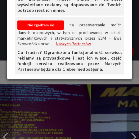
wyświetlane reklamy są dopasowane do Twoich
potrzeb i jest ich mniej.
na przetwarzanie moich
danych osobowych, w tym na profilowanie, w celach
marketingowych i statystycznych przez EJM - Ewa
Skowrońska oraz
Naszych Partnerów
MENU
MOJA AG
OGŁ.
Co tracisz? Ograniczona funkcjonalność serwisu,
reklamy są przypadkowe i jest ich więcej, część
PRZEGLĄD
funkcji serwisu realizowana przez Naszych
Partnerów będzie dla Ciebie niedostępna.
Chemia
Płyny Eksploatacyjne
OGŁOSZENIA
OFERTA DLA FIRM
DOŁADUJ KONTO
KOSZYK
HISTORIA