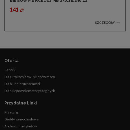
BIEGÓW ME RCEDES MB 236.14,236.12
141 zł
SZCZEGÓŁY
Oferta
Cennik
Dla autokomisów i sklepów moto
Dla biur nieruchomości
Dla sklepów niemotoryzacyjnych
Przydatne Linki
Przetargi
Giełdy samochodowe
Archiwum artykułów