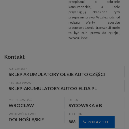
przepisami o ochronie
konsumenckiej, a Tobie
przysługują określone tymi
przepisami prawa. W zależności od
rodzaju oferty i sposobu
przeprowadzenia transakcji może
to być m.in. prawo do rękojmi,
zwrotu i inne.
Kontakt
AUTOKOMIS
SKLEP AKUMULATORY OLEJE AUTO CZĘŚCI
STRONA WWW
SKLEP-AKUMULATORY.AUTOGIELDA.PL
MIEJSCOWOŚĆ
ULICA
WROCŁAW
SYCOWSKA 6 B
WOJEWÓDZTWO
TELEFON
DOLNOŚLĄSKIE
888...
POKAŻ TEL.