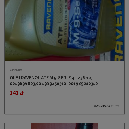
CHEMIA
OLEJ RAVENOL ATF M 9-SERI E 4L 236.10,
0019896803,00 1989450310, 001989210310
141 zł
SZCZEGÓŁY