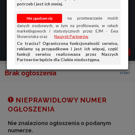
potrzeb i jest ich mniej.
na przetwarzanie moich
danych osobowych, w tym na profilowanie, w celach
marketingowych i statystycznych przez EJM - Ewa
Skowrońska oraz
Naszych Partnerów
Co tracisz? Ograniczona funkcjonalność serwisu,
reklamy są przypadkowe i jest ich więcej, część
MENU
MOJA AG
OGŁ.
funkcji serwisu realizowana przez Naszych
Partnerów będzie dla Ciebie niedostępna.
PRZEGLĄD
Brak ogłoszenia
START
OGŁOSZENIA
OFERTA DLA FIRM
DOŁADUJ KONTO
NIEPRAWIDŁOWY NUMER
KOSZYK
OGŁOSZENIA
HISTORIA
Nie znaleziono ogłoszenia o podanym
numerze.