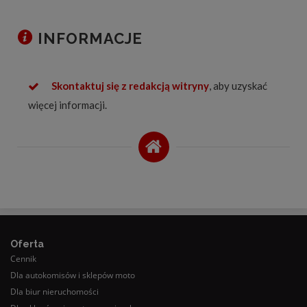
INFORMACJE
Skontaktuj się z redakcją witryny
, aby uzyskać
więcej informacji.
Oferta
Cennik
Dla autokomisów i sklepów moto
Dla biur nieruchomości