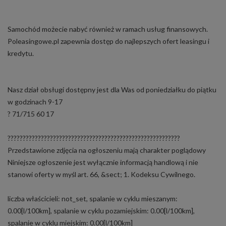
Samochód możecie nabyć również w ramach usług finansowych.
Poleasingowe.pl zapewnia dostęp do najlepszych ofert leasingu i
kredytu.
Nasz dział obsługi dostępny jest dla Was od poniedziałku do piątku
w godzinach 9-17
? 71/715 60 17
?????????????????????????????????????????????????????????
Przedstawione zdjęcia na ogłoszeniu mają charakter poglądowy
Niniejsze ogłoszenie jest wyłącznie informacją handlową i nie
stanowi oferty w myśl art. 66, &sect; 1. Kodeksu Cywilnego.
liczba właścicieli: not_set, spalanie w cyklu mieszanym:
0.00[l/100km], spalanie w cyklu pozamiejskim: 0.00[l/100km],
spalanie w cyklu miejskim: 0.00[l/100km]