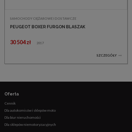
SAMOCHODY CIĘŻAROWE I DOSTAWCZE
PEUGEOT BOXER FURGON BLASZAK
30 504 zł
2017
SZCZEGÓŁY
Oferta
Cennik
Dla autokomisów i sklepów moto
Dla biur nieruchomości
Dla sklepów niemotoryzacyjnych