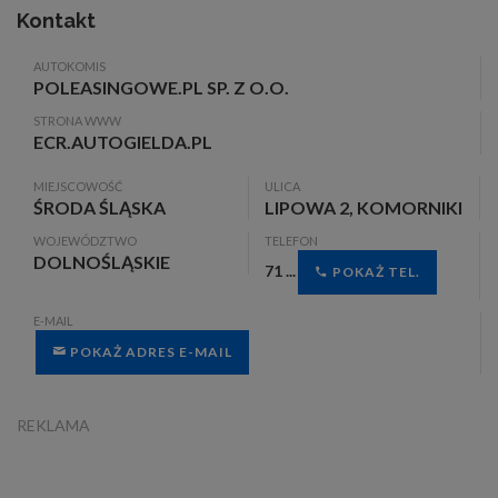
Kontakt
AUTOKOMIS
POLEASINGOWE.PL SP. Z O.O.
STRONA WWW
ECR.AUTOGIELDA.PL
MIEJSCOWOŚĆ
ULICA
ŚRODA ŚLĄSKA
LIPOWA 2, KOMORNIKI
WOJEWÓDZTWO
TELEFON
DOLNOŚLĄSKIE
71 ...
POKAŻ TEL.
E-MAIL
POKAŻ ADRES E-MAIL
REKLAMA