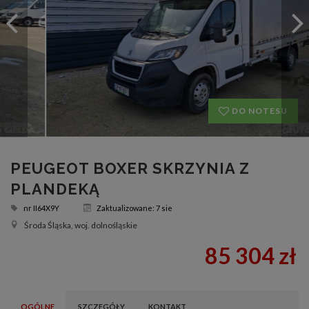
DO NOTESU
PEUGEOT BOXER SKRZYNIA Z
PLANDEKĄ
nr
II64X9Y
Zaktualizowane: 7 sie
Środa Śląska, woj. dolnośląskie
85 304 zł
OGÓLNE
SZCZEGÓŁY
KONTAKT