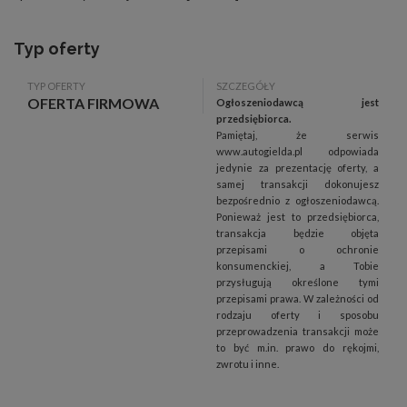
Typ oferty
TYP OFERTY
SZCZEGÓŁY
OFERTA FIRMOWA
Ogłoszeniodawcą jest
przedsiębiorca.
Pamiętaj, że serwis
www.autogielda.pl odpowiada
jedynie za prezentację oferty, a
samej transakcji dokonujesz
bezpośrednio z ogłoszeniodawcą.
Ponieważ jest to przedsiębiorca,
transakcja będzie objęta
przepisami o ochronie
konsumenckiej, a Tobie
przysługują określone tymi
przepisami prawa. W zależności od
rodzaju oferty i sposobu
przeprowadzenia transakcji może
to być m.in. prawo do rękojmi,
zwrotu i inne.