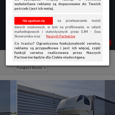
wyświetlane reklamy są dopasowane do Twoich
potrzeb i jest ich mniej.
na przetwarzanie moich
danych osobowych, w tym na profilowanie, w celach
marketingowych i statystycznych przez EJM - Ewa
Skowrońska oraz
Naszych Partnerów
MENU
MOJA AG
OGŁ.
Co tracisz? Ograniczona funkcjonalność serwisu,
reklamy są przypadkowe i jest ich więcej, część
PRZEGLĄD
funkcji serwisu realizowana przez Naszych
Partnerów będzie dla Ciebie niedostępna.
Samochody ciężarowe i dostawcze
Peugeot
OGŁOSZENIA
Peugeot Boxer
OFERTA DLA FIRM
DOŁADUJ KONTO
KOSZYK
HISTORIA