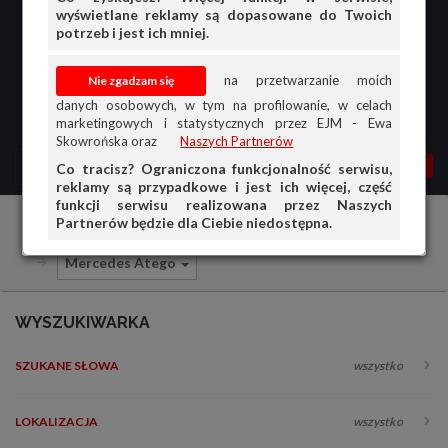
wyświetlane reklamy są dopasowane do Twoich
potrzeb i jest ich mniej.
na przetwarzanie moich
danych osobowych, w tym na profilowanie, w celach
marketingowych i statystycznych przez EJM - Ewa
Skowrońska oraz
Naszych Partnerów
MENU
MOJA AG
OGŁ.
Co tracisz? Ograniczona funkcjonalność serwisu,
reklamy są przypadkowe i jest ich więcej, część
PRZEGLĄD
funkcji serwisu realizowana przez Naszych
Partnerów będzie dla Ciebie niedostępna.
Samochody ciężarowe i dostawcze
Mercedes
OGŁOSZENIA
Mercedes Atego
OFERTA DLA FIRM
DOŁADUJ KONTO
WYSZUKIWARKA
KOSZYK
SZUKANE SŁOWA
wszystko
HISTORIA
LOKALIZACJA
wszystko