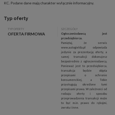
KC. Podane dane mają charakter wyłącznie informacyjny.
Typ oferty
TYP OFERTY
SZCZEGÓŁY
OFERTA FIRMOWA
Ogłoszeniodawcą jest
przedsiębiorca.
Pamiętaj, że serwis
www.autogielda.pl odpowiada
jedynie za prezentację oferty, a
samej transakcji dokonujesz
bezpośrednio z ogłoszeniodawcą.
Ponieważ jest to przedsiębiorca,
transakcja będzie objęta
przepisami o ochronie
konsumenckiej, a Tobie
przysługują określone tymi
przepisami prawa. W zależności od
rodzaju oferty i sposobu
przeprowadzenia transakcji może
to być m.in. prawo do rękojmi,
zwrotu i inne.