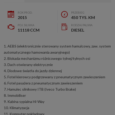
ROK PROD.
PRZEBIEG
2015
450 TYS. KM
POJ. SILNIKA
RODZAJ PALIWA
11118 CCM
DIESEL
1. AEBS (elektronicznie sterowany system hamulcowy, zaw. system
automatycznego hamowania awaryjnego)
2. Blokada mechanizmu różnicowego tylnej/tylnych osi
3. Dach otwierany elektrycznie
4. Diodowe światła do jazdy dziennej
5. Fotel kierowcy podgrzewany z pneumatycznym zawieszeniem
6. Fotel pasażera z pneumatycznym zawieszeniem
7. Hamulec silnikowy ITB (Iveco Turbo Brake)
8. Immobiliser
9. Kabina sypialna Hi-Way
10. Klimatyzacja
11. Komputer pokładowy