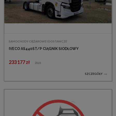
SAMOCHODY CIĘŻAROWE I DOSTAWCZE
IVECO AS440ST/P CIĄGNIK SIODŁOWY
233 177 zł
2023
SZCZEGÓŁY