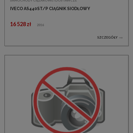
SAMOCHODY CIĘŻAROWE I DOSTAWCZE
IVECO AS440ST/P CIĄGNIK SIODŁOWY
16 528 zł
2016
SZCZEGÓŁY