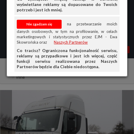
wyświetlane reklamy są dopasowane do Twoich
potrzeb i jest ich mniej.
na przetwarzanie moich
danych osobowych, w tym na profilowanie, w celach
marketingowych i statystycznych przez EJM - Ewa
Skowrońska oraz
Naszych Partnerów
MENU
MOJA AG
OGŁ.
Co tracisz? Ograniczona funkcjonalność serwisu,
reklamy są przypadkowe i jest ich więcej, część
PRZEGLĄD
funkcji serwisu realizowana przez Naszych
Partnerów będzie dla Ciebie niedostępna.
Samochody ciężarowe i dostawcze
Iveco
OGŁOSZENIA
Inne
OFERTA DLA FIRM
DOŁADUJ KONTO
KOSZYK
HISTORIA