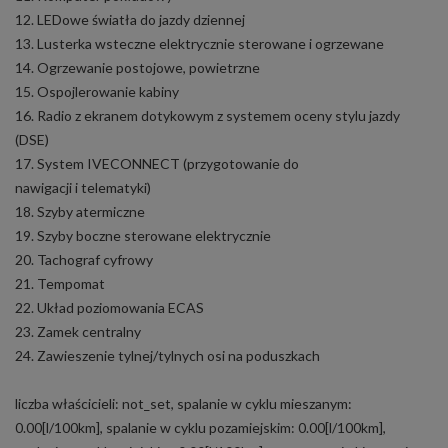
12. LEDowe światła do jazdy dziennej
13. Lusterka wsteczne elektrycznie sterowane i ogrzewane
14. Ogrzewanie postojowe, powietrzne
15. Ospojlerowanie kabiny
16. Radio z ekranem dotykowym z systemem oceny stylu jazdy
(DSE)
17. System IVECONNECT (przygotowanie do
nawigacji i telematyki)
18. Szyby atermiczne
19. Szyby boczne sterowane elektrycznie
20. Tachograf cyfrowy
21. Tempomat
22. Układ poziomowania ECAS
23. Zamek centralny
24. Zawieszenie tylnej/tylnych osi na poduszkach
liczba właścicieli: not_set, spalanie w cyklu mieszanym:
0.00[l/100km], spalanie w cyklu pozamiejskim: 0.00[l/100km],