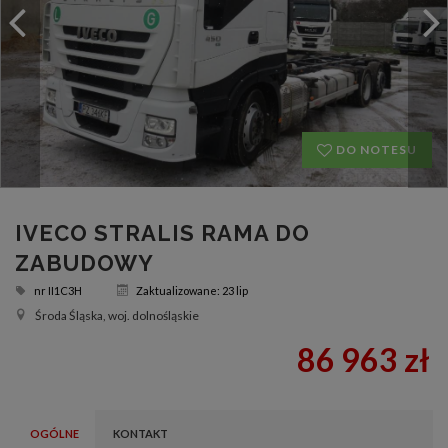
DO NOTESU
IVECO STRALIS RAMA DO
ZABUDOWY
nr
II1C3H
Zaktualizowane: 23 lip
Środa Śląska, woj. dolnośląskie
86 963 zł
OGÓLNE
KONTAKT