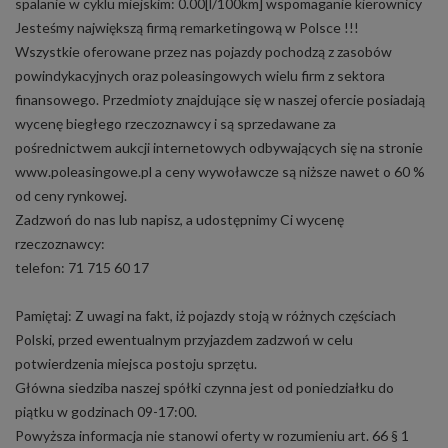
spalanie w cyklu miejskim: 0.00[l/100km] wspomaganie kierownicy
Jesteśmy największą firmą remarketingową w Polsce !!!
Wszystkie oferowane przez nas pojazdy pochodzą z zasobów
powindykacyjnych oraz poleasingowych wielu firm z sektora
finansowego. Przedmioty znajdujące się w naszej ofercie posiadają
wycenę biegłego rzeczoznawcy i są sprzedawane za
pośrednictwem aukcji internetowych odbywających się na stronie
www.poleasingowe.pl a ceny wywoławcze są niższe nawet o 60 %
od ceny rynkowej.
Zadzwoń do nas lub napisz, a udostępnimy Ci wycenę
rzeczoznawcy:
telefon: 71 715 60 17
Pamiętaj: Z uwagi na fakt, iż pojazdy stoją w różnych częściach
Polski, przed ewentualnym przyjazdem zadzwoń w celu
potwierdzenia miejsca postoju sprzętu.
Główna siedziba naszej spółki czynna jest od poniedziałku do
piątku w godzinach 09-17:00.
Powyższa informacja nie stanowi oferty w rozumieniu art. 66 § 1