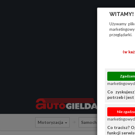
WITAMY!
Używamy plikó
marketingowyc
przeglądarki.
(w ka
marketingowych
Co zyskujesz
potrzeb i jest 
marketingowych
Motoryzacja
Samochody ciężarowe i do
Co tracisz? O
funkcji serwi