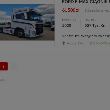
FORD F-MAX CIĄGNIK
61 500 zł
Środa Śląska, woj.
ROK PROD.
PRZEBIEG
2020
527 Tys. Km
Podbite: 23 lip
DO NOTESU
1
AMA