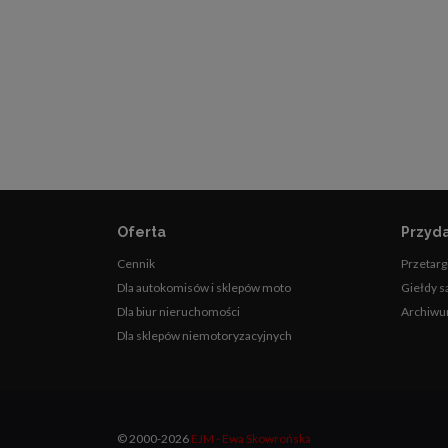
Oferta
Przyda
Cennik
Przetarg
Dla autokomisów i sklepów moto
Giełdy 
Dla biur nieruchomości
Archiwu
Dla sklepów niemotoryzacyjnych
© 2000-2026
EJM - Ewa Skowrońska