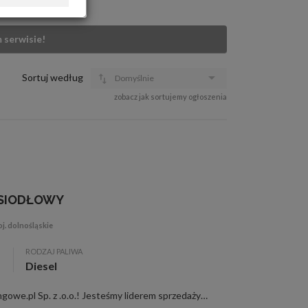
OFERTA DLA FIRM
DOŁADUJ KONTO
 serwisie!
KOSZYK
HISTORIA
Sortuj według
Domyślnie
zobacz jak sortujemy ogłoszenia
 SIODŁOWY
j. dolnośląskie
RODZAJ PALIWA
Diesel
441 tys. km, Witajcie w Poleasingowe.pl Sp. z .o.o.! Jesteśmy liderem sprzedaży samochodów poleasingowych, poflotowych i powindykacyjnych. Mamy dla was świetną okazję! Zobaczcie FORD F-MAX wraz z raportami stanu technicznego. W razie jakichkolwi...