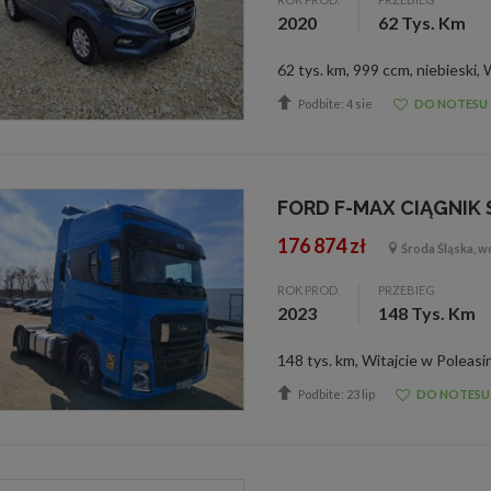
2020
62 Tys. Km
Podbite: 4 sie
DO NOTESU
FORD F-MAX CIĄGNIK
176 874 zł
Środa Śląska, wo
ROK PROD.
PRZEBIEG
2023
148 Tys. Km
Podbite: 23 lip
DO NOTESU