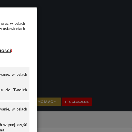
 oraz w celach
w ustawieniach
ności
)
anie, w celach
ane do Twoich
MOJA AG
OGŁOSZENIE
anie, w celach
PRZEGLĄD
OGŁOSZENIA
 więcej, część
na.