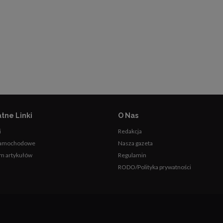
tne Linki
O Nas
i
Redakcja
samochodowe
Nasza gazeta
m artykułów
Regulamin
RODO/Polityka prywatności