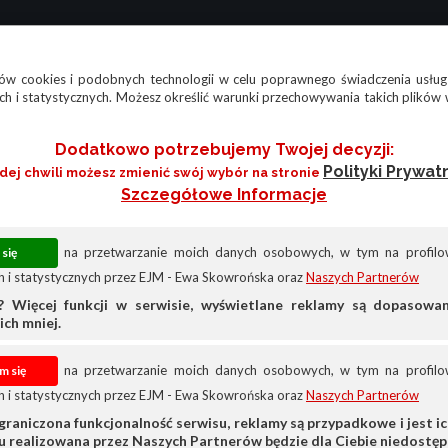
w cookies i podobnych technologii w celu poprawnego świadczenia usług
h i statystycznych. Możesz określić warunki przechowywania takich plików 
Dodatkowo potrzebujemy Twojej decyzji:
Polityki Prywat
żdej chwili możesz zmienić swój wybór na stronie
Szczegółowe Informacje
na przetwarzanie moich danych osobowych, w tym na profilow
 i statystycznych przez EJM - Ewa Skowrońska oraz
Naszych Partnerów
? Więcej funkcji w serwisie, wyświetlane reklamy są dopasow
ich mniej.
na przetwarzanie moich danych osobowych, w tym na profilow
 i statystycznych przez EJM - Ewa Skowrońska oraz
Naszych Partnerów
stawcze
Ford
Inne
graniczona funkcjonalność serwisu, reklamy są przypadkowe i jest ich
su realizowana przez Naszych Partnerów będzie dla Ciebie niedostęp