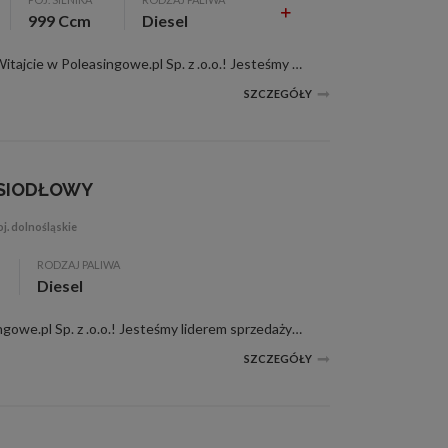
999 Ccm
Diesel
62 tys. km, 999 ccm, niebieski, Witajcie w Poleasingowe.pl Sp. z .o.o.! Jesteśmy liderem sprzedaży samochodów poleasingowych, poflotowych i powindykacyjnych. Mamy dla was świetną okazję! Zobaczcie FORD TRANSIT CUSTOM wraz z raportami stanu techn...
SZCZEGÓŁY
 SIODŁOWY
j. dolnośląskie
RODZAJ PALIWA
Diesel
148 tys. km, Witajcie w Poleasingowe.pl Sp. z .o.o.! Jesteśmy liderem sprzedaży samochodów poleasingowych, poflotowych i powindykacyjnych. Mamy dla was świetną okazję! Zobaczcie FORD F-MAX wraz z raportami stanu technicznego. W razie jakichkolwi...
SZCZEGÓŁY