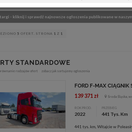
targi - kliknij i sprawdź najnowsze ogłoszenia publikowane w naszym
LEZIONO
5
OFERT. STRONA
1
Z
1
ERTY STANDARDOWE
orównanie rodzajów ofert
zobacz jak sortujemy ogłoszenia
FORD F-MAX CIĄGNIK
139 371 zł
Środa Śląska, wo
ROK PROD.
PRZEBIEG
2022
441 Tys. Km