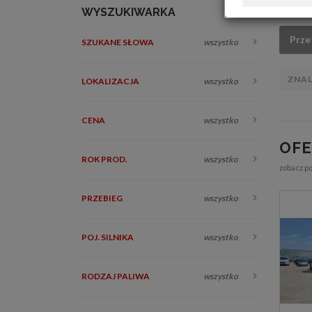
WYSZUKIWARKA
Prze
SZUKANE SŁOWA
wszystko
ZNA
LOKALIZACJA
wszystko
CENA
wszystko
OF
ROK PROD.
wszystko
zobacz p
PRZEBIEG
wszystko
POJ. SILNIKA
wszystko
RODZAJ PALIWA
wszystko