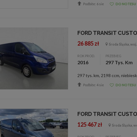
Podbite: 6 sie
DO NOTESU
FORD TRANSIT CUST
26 885 zł
Środa Śląska, woj.
ROK PROD.
PRZEBIEG
2016
297 Tys. Km
Podbite: 4 sie
DO NOTESU
FORD TRANSIT CUST
125 467 zł
Środa Śląska, wo
ROK PROD.
PRZEBIEG