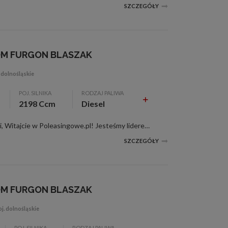
SZCZEGÓŁY
OM FURGON BLASZAK
 dolnośląskie
POJ. SILNIKA
RODZAJ PALIWA
2198 Ccm
Diesel
297 tys. km, 2198 ccm, niebieski, Witajcie w Poleasingowe.pl! Jesteśmy liderem sprzedaży samochodów poleasingowych, poflotowych i powindykacyjnych. Mamy dla was świetną okazję! Zobaczcie FORD TRANSIT CUSTOM wraz z raportami stanu technicznego. W...
SZCZEGÓŁY
OM FURGON BLASZAK
j. dolnośląskie
POJ. SILNIKA
RODZAJ PALIWA