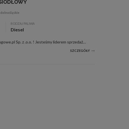
 SIODŁOWY
 dolnośląskie
RODZAJ PALIWA
Diesel
527 tys. km, Witajcie w Poleasingowe.pl Sp. z .o.o. ! Jesteśmy liderem sprzedaży samochodów poleasingowych, poflotowych i powindykacyjnych. Mamy dla was świetną okazję! Zobaczcie FORD F-MAX wraz z raportami stanu technicznego. W razie jakichkolw...
SZCZEGÓŁY