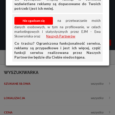
wyświetlane reklamy są dopasowane do Twoich
potrzeb i jest ich mniej.
na przetwarzanie moich
danych osobowych, w tym na profilowanie, w celach
marketingowych i statystycznych przez EJM - Ewa
Skowrońska oraz
Naszych Partnerów
MENU
MOJA AG
OGŁ.
Co tracisz? Ograniczona funkcjonalność serwisu,
reklamy są przypadkowe i jest ich więcej, część
PRZEGLĄD
funkcji serwisu realizowana przez Naszych
Partnerów będzie dla Ciebie niedostępna.
Pojazdy specjalne
Części
Wózki
OGŁOSZENIA
OFERTA DLA FIRM
WYSZUKIWARKA
DOŁADUJ KONTO
SZUKANE SŁOWA
wszystko
KOSZYK
HISTORIA
LOKALIZACJA
wszystko
CENA
wszystko