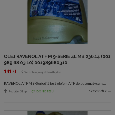
OLEJ RAVENOL ATF M 9-SERIE 4L MB 236.14 (001
989 68 03 10) 001989680310
141 zł
Wrocław, woj. dolnośląskie
RAVENOL ATF M 9-Serieďťż jest olejem ATF do automatycznych skrzyni biegów wyprodukowanym na bazie olejów hydrokrakowanych oraz PAO ze specjalnymi dodatkami oraz inhibitorami zapewniającymi idealne działanie automatycznych skrzyni biegów.RAVENOL ATF M 9...
SZCZEGÓŁY
Podbite: 31 lip
DO NOTESU