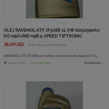
OLEJ RAVENOL ATF JF506E 1L VW G052990A2
DO 09A UND 09B 5-SPEED TIPTRONIC
36,50 USD
Wrocław, woj. dolnośląskie
RAVENOL ATF JF506E jest pełno syntetycznym olejem ATF (Automatic-Transmision-Fluid), przygotowanym na bazie PAO [Polialfaoleiny] ze specjalnymi dodatkami uszlachetniającymi i inhibitorami, gwarantującymi znakomite funkcjonowanie przekładni automatyczne...
SZCZEGÓŁY
Podbite: 31 lip
DO NOTESU