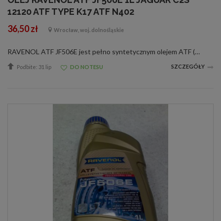
12120 ATF TYPE K17 ATF N402
36,50 zł
Wrocław, woj. dolnośląskie
RAVENOL ATF JF506E jest pełno syntetycznym olejem ATF (Automatic-Transmision-Fluid), przygotowanym na bazie PAO [Polialfaoleiny] ze specjalnymi dodatkami uszlachetniającymi i inhibitorami, gwarantującymi znakomite funkcjonowanie przekładni automatyczne...
SZCZEGÓŁY
Podbite: 31 lip
DO NOTESU