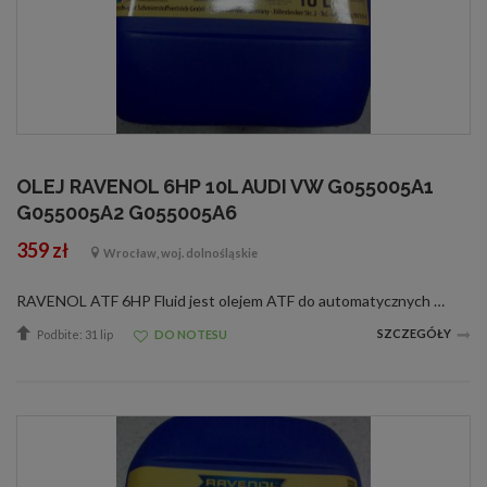
OLEJ RAVENOL 6HP 10L AUDI VW G055005A1
G055005A2 G055005A6
359 zł
Wrocław, woj. dolnośląskie
RAVENOL ATF 6HP Fluid jest olejem ATF do automatycznych skrzyń biegów wyprodukowanym na bazie olejów hydrokrakowanych oraz PAO ze specjalnymi dodatkami oraz inhibitorami zapewniającymi idealne działanie skrzyń automatycznych.RAVENOL ATF 6HP Fluid jest ...
SZCZEGÓŁY
Podbite: 31 lip
DO NOTESU