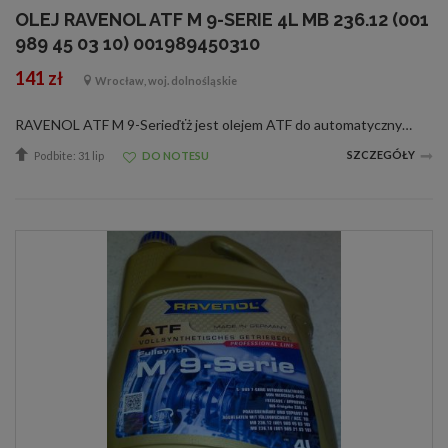
OLEJ RAVENOL ATF M 9-SERIE 4L MB 236.12 (001
989 45 03 10) 001989450310
141 zł
Wrocław, woj. dolnośląskie
RAVENOL ATF M 9-Serieďťż jest olejem ATF do automatycznych skrzyni biegów wyprodukowanym na bazie olejów hydrokrakowanych oraz PAO ze specjalnymi dodatkami oraz inhibitorami zapewniającymi idealne działanie automatycznych skrzyni biegów.RAVENOL ATF M 9...
SZCZEGÓŁY
Podbite: 31 lip
DO NOTESU