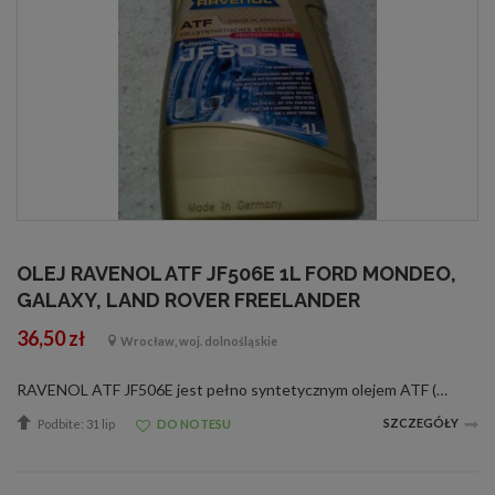
OLEJ RAVENOL ATF JF506E 1L FORD MONDEO,
GALAXY, LAND ROVER FREELANDER
36,50 zł
Wrocław, woj. dolnośląskie
RAVENOL ATF JF506E jest pełno syntetycznym olejem ATF (Automatic-Transmision-Fluid), przygotowanym na bazie PAO [Polialfaoleiny] ze specjalnymi dodatkami uszlachetniającymi i inhibitorami, gwarantującymi znakomite funkcjonowanie przekładni automatyczne...
SZCZEGÓŁY
Podbite: 31 lip
DO NOTESU