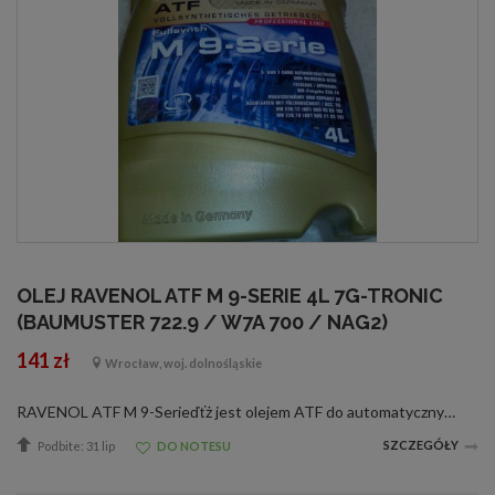
OLEJ RAVENOL ATF M 9-SERIE 4L 7G-TRONIC
(BAUMUSTER 722.9 / W7A 700 / NAG2)
141 zł
Wrocław, woj. dolnośląskie
RAVENOL ATF M 9-Serieďťż jest olejem ATF do automatycznych skrzyni biegów wyprodukowanym na bazie olejów hydrokrakowanych oraz PAO ze specjalnymi dodatkami oraz inhibitorami zapewniającymi idealne działanie automatycznych skrzyni biegów.RAVENOL ATF M 9...
SZCZEGÓŁY
Podbite: 31 lip
DO NOTESU