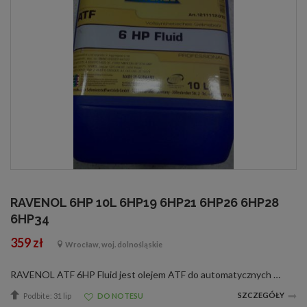
RAVENOL 6HP 10L 6HP19 6HP21 6HP26 6HP28
6HP34
359 zł
Wrocław, woj. dolnośląskie
RAVENOL ATF 6HP Fluid jest olejem ATF do automatycznych skrzyń biegów wyprodukowanym na bazie olejów hydrokrakowanych oraz PAO ze specjalnymi dodatkami oraz inhibitorami zapewniającymi idealne działanie skrzyń automatycznych.RAVENOL ATF 6HP Fluid jest ...
SZCZEGÓŁY
Podbite: 31 lip
DO NOTESU