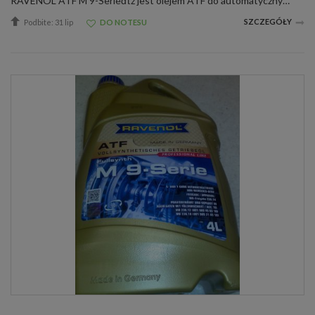
RAVENOL ATF M 9-Serieďťż jest olejem ATF do automatycznych skrzyni biegów wyprodukowanym na bazie olejów hydrokrakowanych oraz PAO ze specjalnymi dodatkami oraz inhibitorami zapewniającymi idealne działanie automatycznych skrzyni biegów.RAVENOL ATF M 9...
SZCZEGÓŁY
Podbite: 31 lip
DO NOTESU