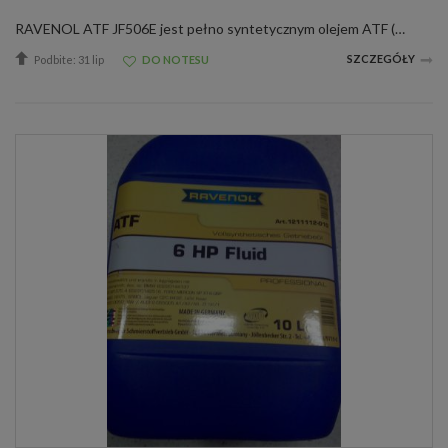
RAVENOL ATF JF506E jest pełno syntetycznym olejem ATF (Automatic-Transmision-Fluid), przygotowanym na bazie PAO [Polialfaoleiny] ze specjalnymi dodatkami uszlachetniającymi i inhibitorami, gwarantującymi znakomite funkcjonowanie przekładni automatyczne...
SZCZEGÓŁY
Podbite: 31 lip
DO NOTESU