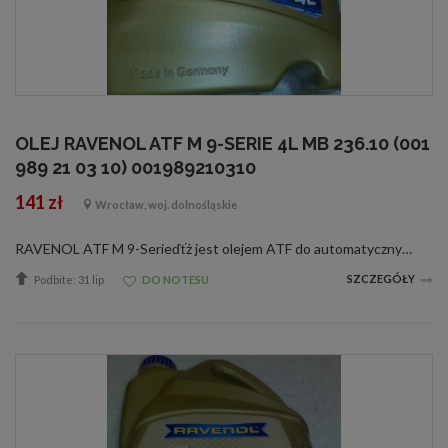
OLEJ RAVENOL ATF M 9-SERIE 4L MB 236.10 (001
989 21 03 10) 001989210310
141 zł
Wrocław, woj. dolnośląskie
RAVENOL ATF M 9-Serieďťż jest olejem ATF do automatycznych skrzyni biegów wyprodukowanym na bazie olejów hydrokrakowanych oraz PAO ze specjalnymi dodatkami oraz inhibitorami zapewniającymi idealne działanie automatycznych skrzyni biegów.RAVENOL ATF M 9...
SZCZEGÓŁY
Podbite: 31 lip
DO NOTESU