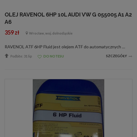
OLEJ RAVENOL 6HP 10L AUDI VW G 055005 A1 A2
A6
359 zł
Wrocław, woj. dolnośląskie
RAVENOL ATF 6HP Fluid jest olejem ATF do automatycznych skrzyń biegów wyprodukowanym na bazie olejów hydrokrakowanych oraz PAO ze specjalnymi dodatkami oraz inhibitorami zapewniającymi idealne działanie skrzyń automatycznych.RAVENOL ATF 6HP Fluid jest ...
SZCZEGÓŁY
Podbite: 31 lip
DO NOTESU