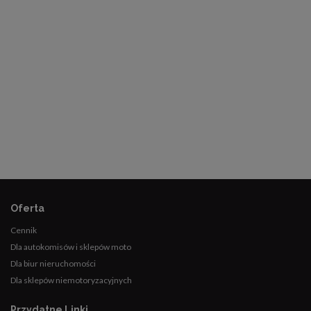
Oferta
Cennik
Dla autokomisów i sklepów moto
Dla biur nieruchomości
Dla sklepów niemotoryzacyjnych
Przydatne Linki