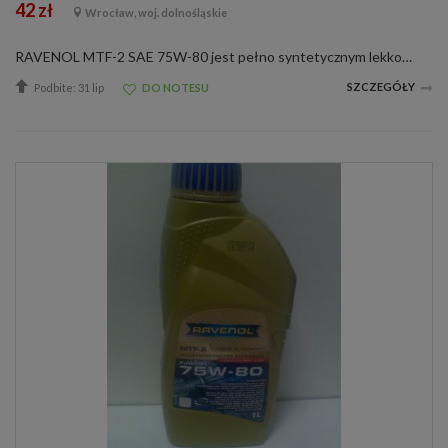
42 zł
Wrocław, woj. dolnośląskie
RAVENOL MTF-2 SAE 75W-80 jest pełno syntetycznym lekkobieżnym olejem przekładniowym do nowoczesnych przekładni manualnych na bazie Polialfaolefin (PAO). RAVENOL MTF-2 SAE 75W-80 jest olejem przygotowanym na bazie syntetycznych olejów podstawowych i dop...
SZCZEGÓŁY
Podbite: 31 lip
DO NOTESU