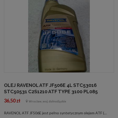
OLEJ RAVENOL ATF JF506E 4L STC53016
STC50531 C2S1210 ATF TYPE 3100 PL085
36,50 zł
Wrocław, woj. dolnośląskie
RAVENOL ATF JF506E jest pełno syntetycznym olejem ATF (Automatic-Transmision-Fluid), przygotowanym na bazie PAO [Polialfaoleiny] ze specjalnymi dodatkami uszlachetniającymi i inhibitorami, gwarantującymi znakomite funkcjonowanie przekładni automatyczne...