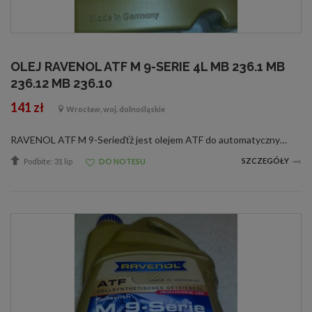
OLEJ RAVENOL ATF M 9-SERIE 4L MB 236.1 MB
236.12 MB 236.10
141 zł
Wrocław, woj. dolnośląskie
RAVENOL ATF M 9-Serieďťż jest olejem ATF do automatycznych skrzyni biegów wyprodukowanym na bazie olejów hydrokrakowanych oraz PAO ze specjalnymi dodatkami oraz inhibitorami zapewniającymi idealne działanie automatycznych skrzyni biegów.RAVENOL ATF M 9...
SZCZEGÓŁY
Podbite: 31 lip
DO NOTESU