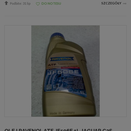
SZCZEGÓŁY
Podbite: 31 lip
DO NOTESU
OLEJ RAVENOL ATF JF506E 1L JAGUAR C2S