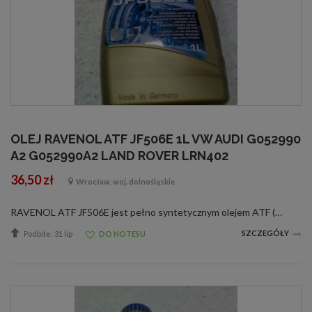
OLEJ RAVENOL ATF JF506E 1L VW AUDI G052990
A2 G052990A2 LAND ROVER LRN402
36,50 zł
Wrocław, woj. dolnośląskie
RAVENOL ATF JF506E jest pełno syntetycznym olejem ATF (Automatic-Transmision-Fluid), przygotowanym na bazie PAO [Polialfaoleiny] ze specjalnymi dodatkami uszlachetniającymi i inhibitorami, gwarantującymi znakomite funkcjonowanie przekładni automatyczne...
SZCZEGÓŁY
Podbite: 31 lip
DO NOTESU