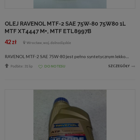
OLEJ RAVENOL MTF-2 SAE 75W-80 75W80 1L
MTF XT4447 M+, MTF ETL8997B
42 zł
Wrocław, woj. dolnośląskie
RAVENOL MTF-2 SAE 75W-80 jest pełno syntetycznym lekkobieżnym olejem przekładniowym do nowoczesnych przekładni manualnych na bazie Polialfaolefin (PAO). RAVENOL MTF-2 SAE 75W-80 jest olejem przygotowanym na bazie syntetycznych olejów podstawowych i dop...
SZCZEGÓŁY
Podbite: 31 lip
DO NOTESU