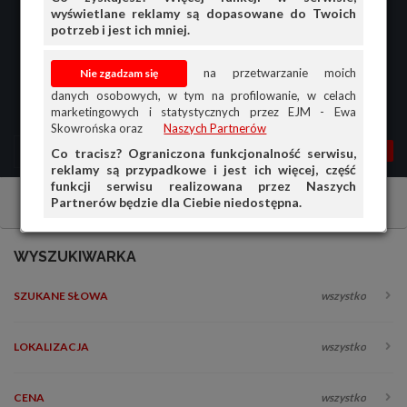
wyświetlane reklamy są dopasowane do Twoich
potrzeb i jest ich mniej.
na przetwarzanie moich
danych osobowych, w tym na profilowanie, w celach
marketingowych i statystycznych przez EJM - Ewa
Skowrońska oraz
Naszych Partnerów
MENU
MOJA AG
OGŁ.
Co tracisz? Ograniczona funkcjonalność serwisu,
reklamy są przypadkowe i jest ich więcej, część
PRZEGLĄD
funkcji serwisu realizowana przez Naszych
Partnerów będzie dla Ciebie niedostępna.
Chemia
Płyny Eksploatacyjne
OGŁOSZENIA
OFERTA DLA FIRM
WYSZUKIWARKA
DOŁADUJ KONTO
SZUKANE SŁOWA
wszystko
KOSZYK
HISTORIA
LOKALIZACJA
wszystko
CENA
wszystko