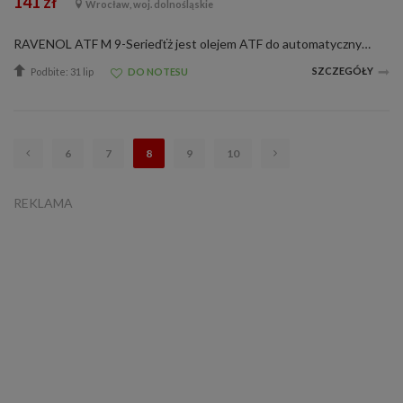
141 zł
Wrocław, woj. dolnośląskie
RAVENOL ATF M 9-Serieďťż jest olejem ATF do automatycznych skrzyni biegów wyprodukowanym na bazie olejów hydrokrakowanych oraz PAO ze specjalnymi dodatkami oraz inhibitorami zapewniającymi idealne działanie automatycznych skrzyni biegów.RAVENOL ATF M 9...
SZCZEGÓŁY
Podbite: 31 lip
DO NOTESU
6
7
8
9
10
REKLAMA