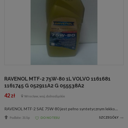
RAVENOL MTF-2 75W-80 1L VOLVO 1161681
1161745 G 052911A2 G 055538A2
42 zł
Wrocław, woj. dolnośląskie
RAVENOL MTF-2 SAE 75W-80 jest pełno syntetycznym lekkobieżnym olejem przekładniowym do nowoczesnych przekładni manualnych na bazie Polialfaolefin (PAO). RAVENOL MTF-2 SAE 75W-80 jest olejem przygotowanym na bazie syntetycznych olejów podstawowych i dop...
SZCZEGÓŁY
Podbite: 31 lip
DO NOTESU