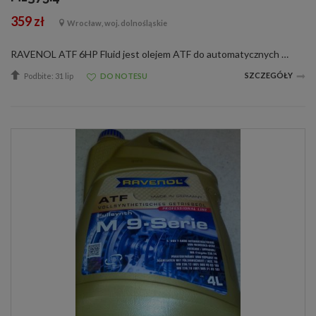
359 zł
Wrocław, woj. dolnośląskie
RAVENOL ATF 6HP Fluid jest olejem ATF do automatycznych skrzyń biegów wyprodukowanym na bazie olejów hydrokrakowanych oraz PAO ze specjalnymi dodatkami oraz inhibitorami zapewniającymi idealne działanie skrzyń automatycznych.RAVENOL ATF 6HP Fluid jest ...
SZCZEGÓŁY
Podbite: 31 lip
DO NOTESU