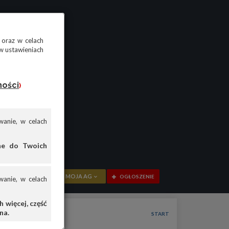
 oraz w celach
w ustawieniach
ności
)
anie, w celach
ane do Twoich
MOJA AG
OGŁOSZENIE
anie, w celach
PRZEGLĄD
 więcej, część
na.
OGŁOSZENIA
START