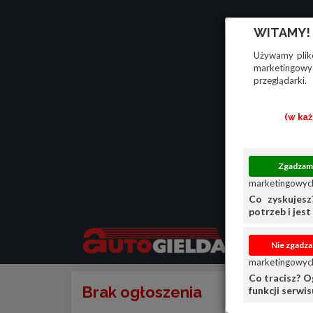
WITAMY!
Używamy plikó
marketingowyc
przeglądarki.
(w ka
marketingowych
Co zyskujesz
potrzeb i jest 
marketingowych
Co tracisz? O
Brak ogłoszenia
funkcji serwi