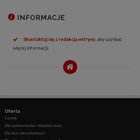
INFORMACJE
Skontaktuj się z redakcją witryny
, aby uzyskać
więcej informacji.
Oferta
Cennik
Dla autokomisów i sklepów moto
Dla biur nieruchomości