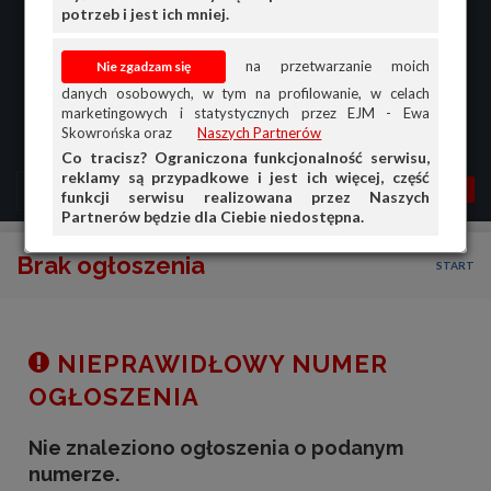
potrzeb i jest ich mniej.
na przetwarzanie moich
danych osobowych, w tym na profilowanie, w celach
marketingowych i statystycznych przez EJM - Ewa
Skowrońska oraz
Naszych Partnerów
Co tracisz? Ograniczona funkcjonalność serwisu,
reklamy są przypadkowe i jest ich więcej, część
MENU
MOJA AG
OGŁ.
funkcji serwisu realizowana przez Naszych
Partnerów będzie dla Ciebie niedostępna.
PRZEGLĄD
Brak ogłoszenia
START
OGŁOSZENIA
OFERTA DLA FIRM
DOŁADUJ KONTO
NIEPRAWIDŁOWY NUMER
KOSZYK
OGŁOSZENIA
HISTORIA
Nie znaleziono ogłoszenia o podanym
numerze.