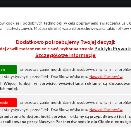
w cookies i podobnych technologii w celu poprawnego świadczenia usług
h i statystycznych. Możesz określić warunki przechowywania takich plików 
Dodatkowo potrzebujemy Twojej decyzji:
Polityki Prywat
żdej chwili możesz zmienić swój wybór na stronie
Szczegółowe Informacje
na przetwarzanie moich danych osobowych, w tym na profilow
 i statystycznych przez EJM - Ewa Skowrońska oraz
Naszych Partnerów
? Więcej funkcji w serwisie, wyświetlane reklamy są dopasow
ich mniej.
na przetwarzanie moich danych osobowych, w tym na profilow
 i statystycznych przez EJM - Ewa Skowrońska oraz
Naszych Partnerów
graniczona funkcjonalność serwisu, reklamy są przypadkowe i jest ich
su realizowana przez Naszych Partnerów będzie dla Ciebie niedostęp