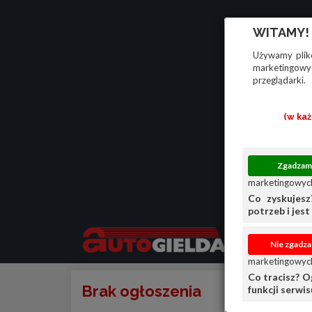
WITAMY!
Używamy plikó
marketingowyc
przeglądarki.
(w ka
marketingowych
Co zyskujesz
potrzeb i jest 
marketingowych
Co tracisz? O
Brak ogłoszenia
funkcji serwi