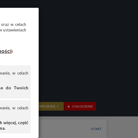
 oraz w celach
w ustawieniach
ności
)
anie, w celach
ane do Twoich
MOJA AG
OGŁOSZENIE
anie, w celach
PRZEGLĄD
 więcej, część
na.
OGŁOSZENIA
START