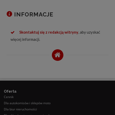
INFORMACJE
Skontaktuj się z redakcją witryny
, aby uzyskać
więcej informacji.
Oferta
Cennik
Dla autokomisów i sklepów moto
Dla biur nieruchomości