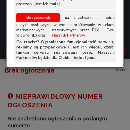
potrzeb i jest ich mniej.
na przetwarzanie moich
danych osobowych, w tym na profilowanie, w celach
marketingowych i statystycznych przez EJM - Ewa
Skowrońska oraz
Naszych Partnerów
Co tracisz? Ograniczona funkcjonalność serwisu,
reklamy są przypadkowe i jest ich więcej, część
MENU
MOJA AG
OGŁ.
funkcji serwisu realizowana przez Naszych
Partnerów będzie dla Ciebie niedostępna.
PRZEGLĄD
Brak ogłoszenia
START
OGŁOSZENIA
OFERTA DLA FIRM
DOŁADUJ KONTO
NIEPRAWIDŁOWY NUMER
KOSZYK
OGŁOSZENIA
HISTORIA
Nie znaleziono ogłoszenia o podanym
numerze.