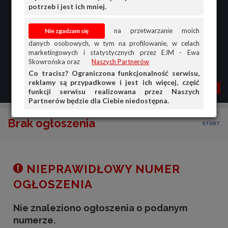
potrzeb i jest ich mniej.
na przetwarzanie moich
danych osobowych, w tym na profilowanie, w celach
marketingowych i statystycznych przez EJM - Ewa
Skowrońska oraz
Naszych Partnerów
Co tracisz? Ograniczona funkcjonalność serwisu,
reklamy są przypadkowe i jest ich więcej, część
MENU
MOJA AG
OGŁ.
funkcji serwisu realizowana przez Naszych
Partnerów będzie dla Ciebie niedostępna.
PRZEGLĄD
Brak ogłoszenia
START
OGŁOSZENIA
OFERTA DLA FIRM
DOŁADUJ KONTO
NIEPRAWIDŁOWY NUMER
KOSZYK
OGŁOSZENIA
HISTORIA
Nie znaleziono ogłoszenia o podanym
numerze.