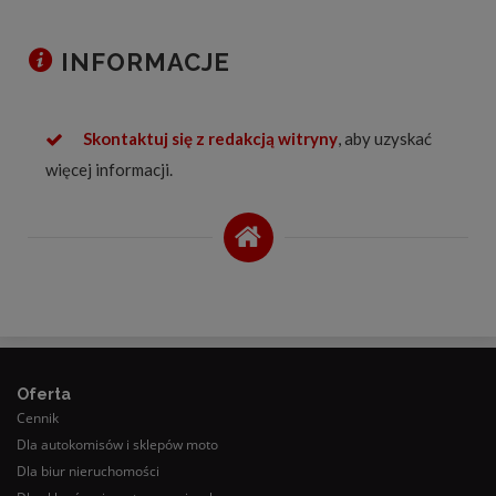
INFORMACJE
Skontaktuj się z redakcją witryny
, aby uzyskać
więcej informacji.
Oferta
Cennik
Dla autokomisów i sklepów moto
Dla biur nieruchomości