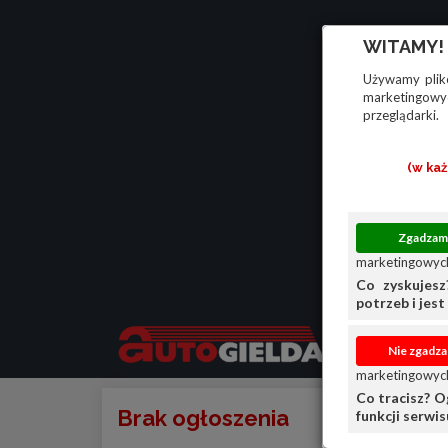
WITAMY!
Używamy plikó
marketingowyc
przeglądarki.
(w ka
marketingowych
Co zyskujesz
potrzeb i jest 
marketingowych
Co tracisz? O
Brak ogłoszenia
funkcji serwi