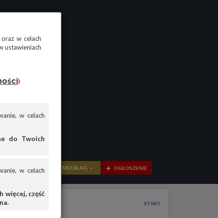
 oraz w celach
w ustawieniach
ności
)
anie, w celach
ane do Twoich
MOJA AG
OGŁOSZENIE
anie, w celach
PRZEGLĄD
 więcej, część
na.
OGŁOSZENIA
START