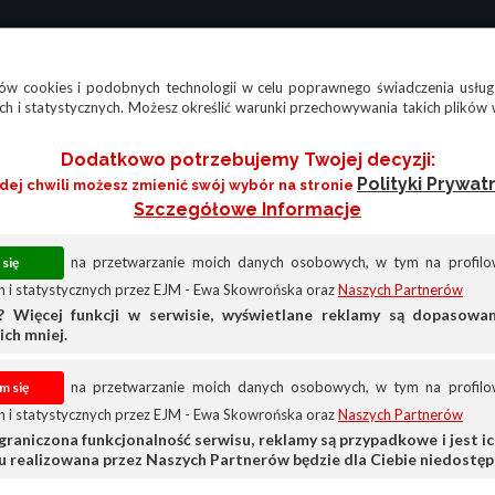
w cookies i podobnych technologii w celu poprawnego świadczenia usług
h i statystycznych. Możesz określić warunki przechowywania takich plików 
Dodatkowo potrzebujemy Twojej decyzji:
Polityki Prywat
żdej chwili możesz zmienić swój wybór na stronie
Szczegółowe Informacje
na przetwarzanie moich danych osobowych, w tym na profilow
 i statystycznych przez EJM - Ewa Skowrońska oraz
Naszych Partnerów
? Więcej funkcji w serwisie, wyświetlane reklamy są dopasow
ich mniej.
na przetwarzanie moich danych osobowych, w tym na profilow
 i statystycznych przez EJM - Ewa Skowrońska oraz
Naszych Partnerów
graniczona funkcjonalność serwisu, reklamy są przypadkowe i jest ich
su realizowana przez Naszych Partnerów będzie dla Ciebie niedostęp