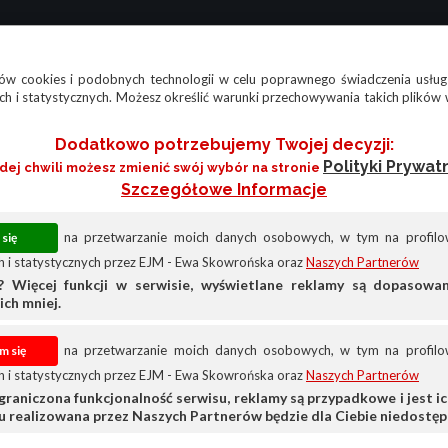
w cookies i podobnych technologii w celu poprawnego świadczenia usług
h i statystycznych. Możesz określić warunki przechowywania takich plików 
Dodatkowo potrzebujemy Twojej decyzji:
Polityki Prywat
żdej chwili możesz zmienić swój wybór na stronie
Szczegółowe Informacje
na przetwarzanie moich danych osobowych, w tym na profilow
 i statystycznych przez EJM - Ewa Skowrońska oraz
Naszych Partnerów
? Więcej funkcji w serwisie, wyświetlane reklamy są dopasow
ich mniej.
na przetwarzanie moich danych osobowych, w tym na profilow
 i statystycznych przez EJM - Ewa Skowrońska oraz
Naszych Partnerów
graniczona funkcjonalność serwisu, reklamy są przypadkowe i jest ich
su realizowana przez Naszych Partnerów będzie dla Ciebie niedostęp