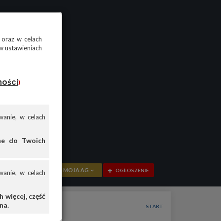
 oraz w celach
w ustawieniach
ności
)
anie, w celach
ane do Twoich
MOJA AG
OGŁOSZENIE
anie, w celach
PRZEGLĄD
 więcej, część
na.
OGŁOSZENIA
START