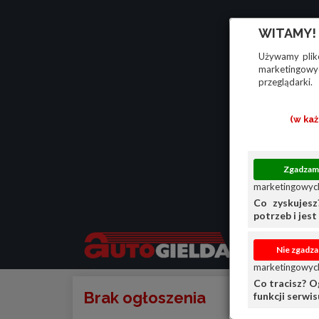
WITAMY!
Używamy plikó
marketingowyc
przeglądarki.
(w ka
marketingowych
Co zyskujesz
potrzeb i jest 
marketingowych
Co tracisz? O
Brak ogłoszenia
funkcji serwi