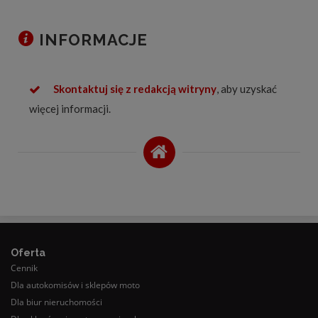
INFORMACJE
Skontaktuj się z redakcją witryny
, aby uzyskać
więcej informacji.
Oferta
Cennik
Dla autokomisów i sklepów moto
Dla biur nieruchomości