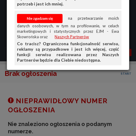
potrzeb i jest ich mniej.
na przetwarzanie moich
danych osobowych, w tym na profilowanie, w celach
marketingowych i statystycznych przez EJM - Ewa
Skowrońska oraz
Naszych Partnerów
Co tracisz? Ograniczona funkcjonalność serwisu,
reklamy są przypadkowe i jest ich więcej, część
MENU
MOJA AG
OGŁ.
funkcji serwisu realizowana przez Naszych
Partnerów będzie dla Ciebie niedostępna.
PRZEGLĄD
Brak ogłoszenia
START
OGŁOSZENIA
OFERTA DLA FIRM
DOŁADUJ KONTO
NIEPRAWIDŁOWY NUMER
KOSZYK
OGŁOSZENIA
HISTORIA
Nie znaleziono ogłoszenia o podanym
numerze.