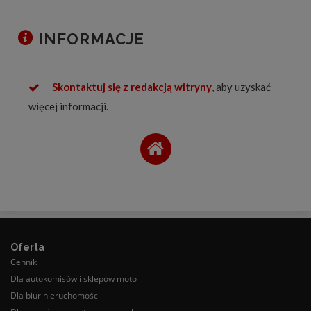
INFORMACJE
Skontaktuj się z redakcją witryny
, aby uzyskać
więcej informacji.
Oferta
Cennik
Dla autokomisów i sklepów moto
Dla biur nieruchomości