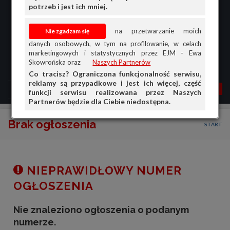
potrzeb i jest ich mniej.
na przetwarzanie moich
danych osobowych, w tym na profilowanie, w celach
marketingowych i statystycznych przez EJM - Ewa
Skowrońska oraz
Naszych Partnerów
Co tracisz? Ograniczona funkcjonalność serwisu,
reklamy są przypadkowe i jest ich więcej, część
MENU
MOJA AG
OGŁ.
funkcji serwisu realizowana przez Naszych
Partnerów będzie dla Ciebie niedostępna.
PRZEGLĄD
Brak ogłoszenia
START
OGŁOSZENIA
OFERTA DLA FIRM
DOŁADUJ KONTO
NIEPRAWIDŁOWY NUMER
KOSZYK
OGŁOSZENIA
HISTORIA
Nie znaleziono ogłoszenia o podanym
numerze.