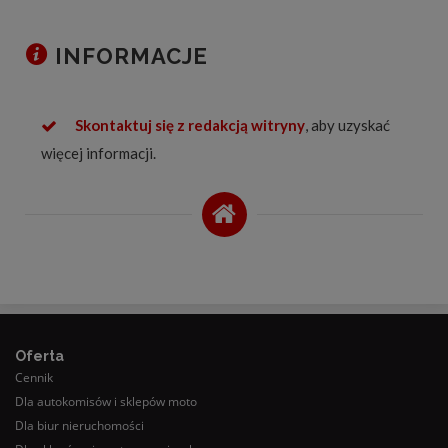
INFORMACJE
Skontaktuj się z redakcją witryny
, aby uzyskać
więcej informacji.
Oferta
Cennik
Dla autokomisów i sklepów moto
Dla biur nieruchomości