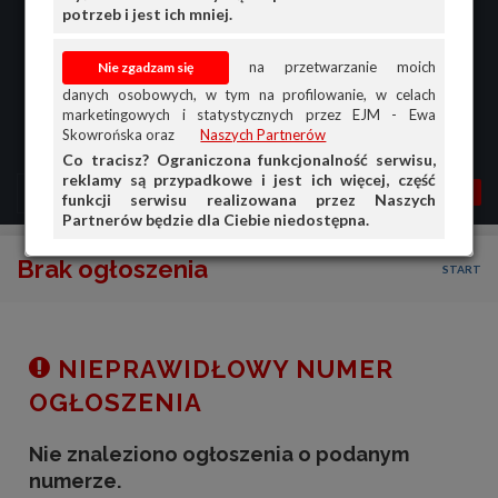
potrzeb i jest ich mniej.
na przetwarzanie moich
danych osobowych, w tym na profilowanie, w celach
marketingowych i statystycznych przez EJM - Ewa
Skowrońska oraz
Naszych Partnerów
Co tracisz? Ograniczona funkcjonalność serwisu,
reklamy są przypadkowe i jest ich więcej, część
MENU
MOJA AG
OGŁ.
funkcji serwisu realizowana przez Naszych
Partnerów będzie dla Ciebie niedostępna.
PRZEGLĄD
Brak ogłoszenia
START
OGŁOSZENIA
OFERTA DLA FIRM
DOŁADUJ KONTO
NIEPRAWIDŁOWY NUMER
KOSZYK
OGŁOSZENIA
HISTORIA
Nie znaleziono ogłoszenia o podanym
numerze.