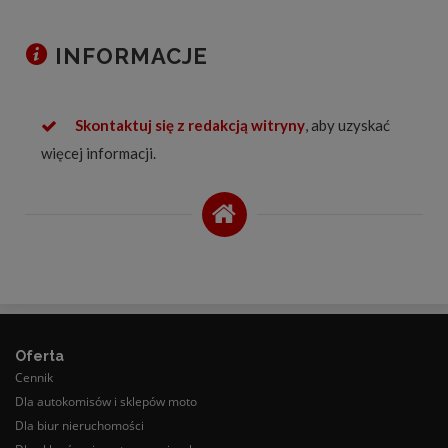
INFORMACJE
Skontaktuj się z redakcją witryny
, aby uzyskać
więcej informacji.
Oferta
Cennik
Dla autokomisów i sklepów moto
Dla biur nieruchomości