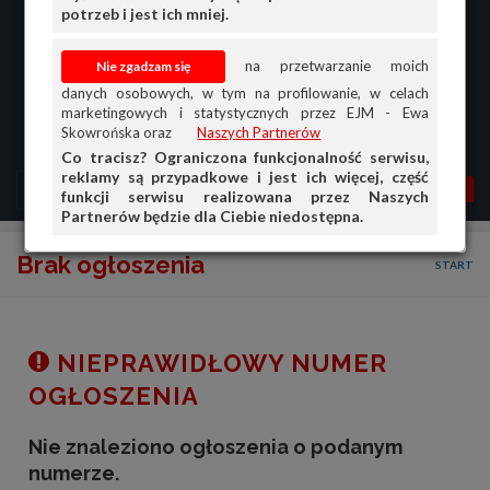
potrzeb i jest ich mniej.
na przetwarzanie moich
danych osobowych, w tym na profilowanie, w celach
marketingowych i statystycznych przez EJM - Ewa
Skowrońska oraz
Naszych Partnerów
Co tracisz? Ograniczona funkcjonalność serwisu,
reklamy są przypadkowe i jest ich więcej, część
MENU
MOJA AG
OGŁ.
funkcji serwisu realizowana przez Naszych
Partnerów będzie dla Ciebie niedostępna.
PRZEGLĄD
Brak ogłoszenia
START
OGŁOSZENIA
OFERTA DLA FIRM
DOŁADUJ KONTO
NIEPRAWIDŁOWY NUMER
KOSZYK
OGŁOSZENIA
HISTORIA
Nie znaleziono ogłoszenia o podanym
numerze.