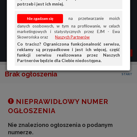
potrzeb i jest ich mniej.
na przetwarzanie moich
danych osobowych, w tym na profilowanie, w celach
marketingowych i statystycznych przez EJM - Ewa
Skowrońska oraz
Naszych Partnerów
Co tracisz? Ograniczona funkcjonalność serwisu,
reklamy są przypadkowe i jest ich więcej, część
MENU
MOJA AG
OGŁ.
funkcji serwisu realizowana przez Naszych
Partnerów będzie dla Ciebie niedostępna.
PRZEGLĄD
Brak ogłoszenia
START
OGŁOSZENIA
OFERTA DLA FIRM
DOŁADUJ KONTO
NIEPRAWIDŁOWY NUMER
KOSZYK
OGŁOSZENIA
HISTORIA
Nie znaleziono ogłoszenia o podanym
numerze.