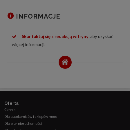
INFORMACJE
Skontaktuj się z redakcją witryny
, aby uzyskać
więcej informacji.
Oferta
Cennik
Dla autokomisów i sklepów moto
Dla biur nieruchomości