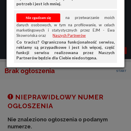
potrzeb i jest ich mniej.
na przetwarzanie moich
danych osobowych, w tym na profilowanie, w celach
marketingowych i statystycznych przez EJM - Ewa
Skowrońska oraz
Naszych Partnerów
Co tracisz? Ograniczona funkcjonalność serwisu,
reklamy są przypadkowe i jest ich więcej, część
MENU
MOJA AG
OGŁ.
funkcji serwisu realizowana przez Naszych
Partnerów będzie dla Ciebie niedostępna.
PRZEGLĄD
Brak ogłoszenia
START
OGŁOSZENIA
OFERTA DLA FIRM
DOŁADUJ KONTO
NIEPRAWIDŁOWY NUMER
KOSZYK
OGŁOSZENIA
HISTORIA
Nie znaleziono ogłoszenia o podanym
numerze.