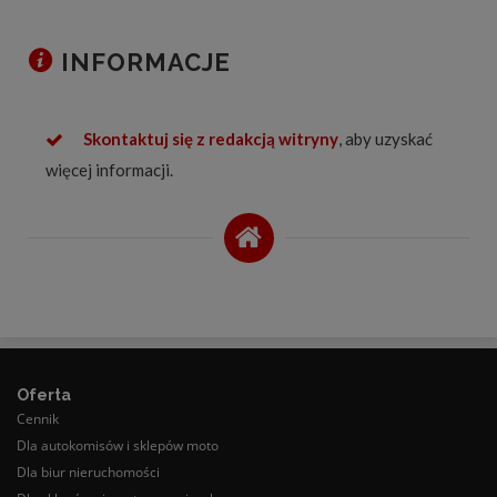
INFORMACJE
Skontaktuj się z redakcją witryny
, aby uzyskać
więcej informacji.
Oferta
Cennik
Dla autokomisów i sklepów moto
Dla biur nieruchomości