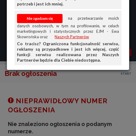
potrzeb i jest ich mniej.
na przetwarzanie moich
danych osobowych, w tym na profilowanie, w celach
marketingowych i statystycznych przez EJM - Ewa
Skowrońska oraz
Naszych Partnerów
Co tracisz? Ograniczona funkcjonalność serwisu,
reklamy są przypadkowe i jest ich więcej, część
MENU
MOJA AG
OGŁ.
funkcji serwisu realizowana przez Naszych
Partnerów będzie dla Ciebie niedostępna.
PRZEGLĄD
Brak ogłoszenia
START
OGŁOSZENIA
OFERTA DLA FIRM
DOŁADUJ KONTO
NIEPRAWIDŁOWY NUMER
KOSZYK
OGŁOSZENIA
HISTORIA
Nie znaleziono ogłoszenia o podanym
numerze.