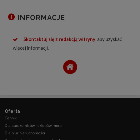
INFORMACJE
Skontaktuj się z redakcją witryny
, aby uzyskać
więcej informacji.
Oferta
Cennik
Dla autokomisów i sklepów moto
Dla biur nieruchomości