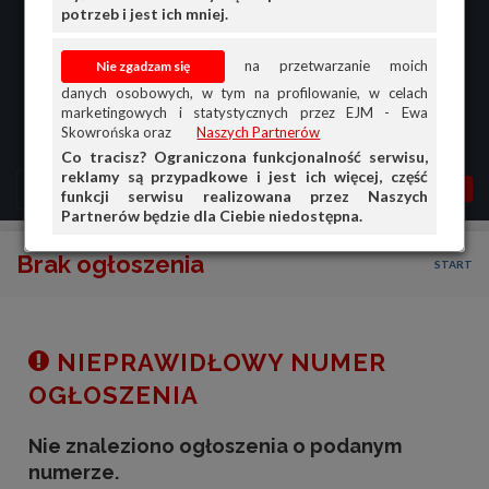
potrzeb i jest ich mniej.
na przetwarzanie moich
danych osobowych, w tym na profilowanie, w celach
marketingowych i statystycznych przez EJM - Ewa
Skowrońska oraz
Naszych Partnerów
Co tracisz? Ograniczona funkcjonalność serwisu,
reklamy są przypadkowe i jest ich więcej, część
MENU
MOJA AG
OGŁ.
funkcji serwisu realizowana przez Naszych
Partnerów będzie dla Ciebie niedostępna.
PRZEGLĄD
Brak ogłoszenia
START
OGŁOSZENIA
OFERTA DLA FIRM
DOŁADUJ KONTO
NIEPRAWIDŁOWY NUMER
KOSZYK
OGŁOSZENIA
HISTORIA
Nie znaleziono ogłoszenia o podanym
numerze.