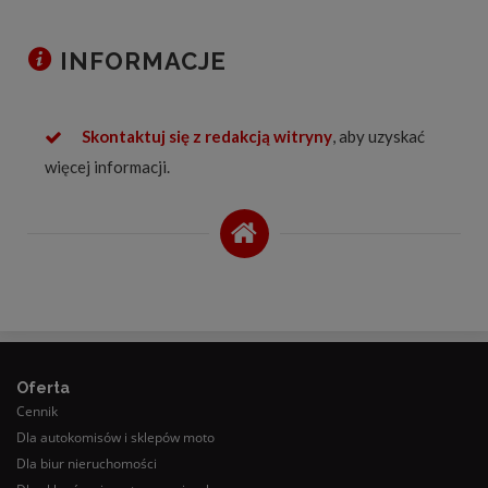
INFORMACJE
Skontaktuj się z redakcją witryny
, aby uzyskać
więcej informacji.
Oferta
Cennik
Dla autokomisów i sklepów moto
Dla biur nieruchomości