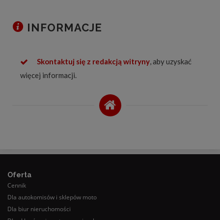
INFORMACJE
Skontaktuj się z redakcją witryny
, aby uzyskać
więcej informacji.
Oferta
Cennik
Dla autokomisów i sklepów moto
Dla biur nieruchomości