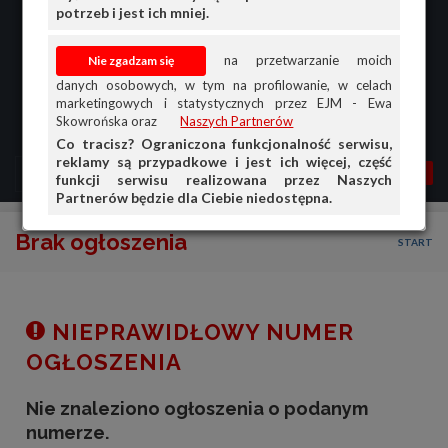
potrzeb i jest ich mniej.
na przetwarzanie moich
danych osobowych, w tym na profilowanie, w celach
marketingowych i statystycznych przez EJM - Ewa
Skowrońska oraz
Naszych Partnerów
Co tracisz? Ograniczona funkcjonalność serwisu,
reklamy są przypadkowe i jest ich więcej, część
MENU
MOJA AG
OGŁ.
funkcji serwisu realizowana przez Naszych
Partnerów będzie dla Ciebie niedostępna.
PRZEGLĄD
Brak ogłoszenia
START
OGŁOSZENIA
OFERTA DLA FIRM
DOŁADUJ KONTO
NIEPRAWIDŁOWY NUMER
KOSZYK
OGŁOSZENIA
HISTORIA
Nie znaleziono ogłoszenia o podanym
numerze.