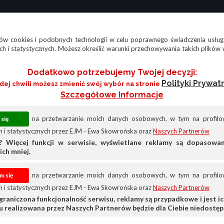
w cookies i podobnych technologii w celu poprawnego świadczenia usług
h i statystycznych. Możesz określić warunki przechowywania takich plików 
Dodatkowo potrzebujemy Twojej decyzji:
Polityki Prywat
żdej chwili możesz zmienić swój wybór na stronie
Szczegółowe Informacje
na przetwarzanie moich danych osobowych, w tym na profilow
 i statystycznych przez EJM - Ewa Skowrońska oraz
Naszych Partnerów
? Więcej funkcji w serwisie, wyświetlane reklamy są dopasow
ich mniej.
na przetwarzanie moich danych osobowych, w tym na profilow
 i statystycznych przez EJM - Ewa Skowrońska oraz
Naszych Partnerów
graniczona funkcjonalność serwisu, reklamy są przypadkowe i jest ich
su realizowana przez Naszych Partnerów będzie dla Ciebie niedostęp