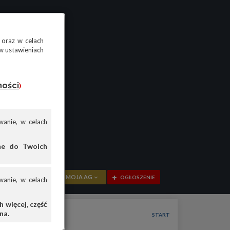
 oraz w celach
w ustawieniach
ności
)
anie, w celach
ane do Twoich
MOJA AG
OGŁOSZENIE
anie, w celach
PRZEGLĄD
 więcej, część
na.
OGŁOSZENIA
START