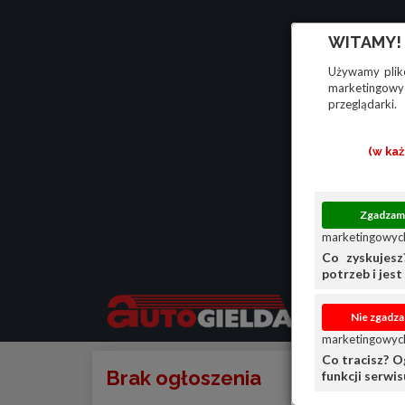
WITAMY!
Używamy plikó
marketingowyc
przeglądarki.
(w ka
marketingowych
Co zyskujesz
potrzeb i jest 
marketingowych
Co tracisz? O
Brak ogłoszenia
funkcji serwi