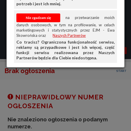
potrzeb i jest ich mniej.
na przetwarzanie moich
danych osobowych, w tym na profilowanie, w celach
marketingowych i statystycznych przez EJM - Ewa
Skowrońska oraz
Naszych Partnerów
Co tracisz? Ograniczona funkcjonalność serwisu,
reklamy są przypadkowe i jest ich więcej, część
MENU
MOJA AG
OGŁ.
funkcji serwisu realizowana przez Naszych
Partnerów będzie dla Ciebie niedostępna.
PRZEGLĄD
Brak ogłoszenia
START
OGŁOSZENIA
OFERTA DLA FIRM
DOŁADUJ KONTO
NIEPRAWIDŁOWY NUMER
KOSZYK
OGŁOSZENIA
HISTORIA
Nie znaleziono ogłoszenia o podanym
numerze.