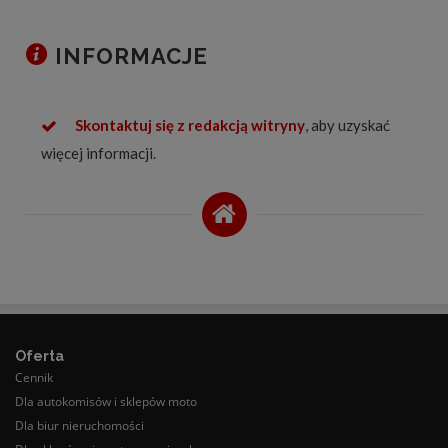
INFORMACJE
Skontaktuj się z redakcją witryny
, aby uzyskać
więcej informacji.
Oferta
Cennik
Dla autokomisów i sklepów moto
Dla biur nieruchomości