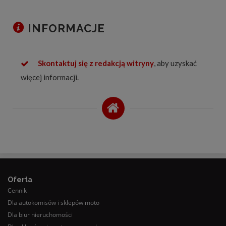
INFORMACJE
Skontaktuj się z redakcją witryny
, aby uzyskać
więcej informacji.
Oferta
Cennik
Dla autokomisów i sklepów moto
Dla biur nieruchomości