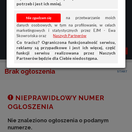
potrzeb i jest ich mniej.
na przetwarzanie moich
danych osobowych, w tym na profilowanie, w celach
marketingowych i statystycznych przez EJM - Ewa
Skowrońska oraz
Naszych Partnerów
Co tracisz? Ograniczona funkcjonalność serwisu,
reklamy są przypadkowe i jest ich więcej, część
MENU
MOJA AG
OGŁ.
funkcji serwisu realizowana przez Naszych
Partnerów będzie dla Ciebie niedostępna.
PRZEGLĄD
Brak ogłoszenia
START
OGŁOSZENIA
OFERTA DLA FIRM
DOŁADUJ KONTO
NIEPRAWIDŁOWY NUMER
KOSZYK
OGŁOSZENIA
HISTORIA
Nie znaleziono ogłoszenia o podanym
numerze.