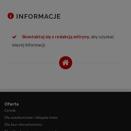
INFORMACJE
Skontaktuj się z redakcją witryny
, aby uzyskać
więcej informacji.
Oferta
Cennik
Dla autokomisów i sklepów moto
Dla biur nieruchomości