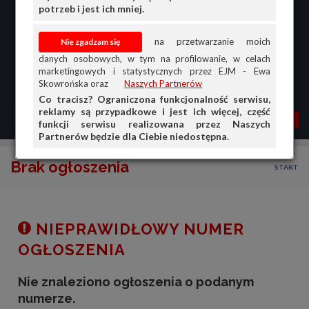
potrzeb i jest ich mniej.
na przetwarzanie moich
danych osobowych, w tym na profilowanie, w celach
marketingowych i statystycznych przez EJM - Ewa
Skowrońska oraz
Naszych Partnerów
Co tracisz? Ograniczona funkcjonalność serwisu,
reklamy są przypadkowe i jest ich więcej, część
MENU
MOJA AG
OGŁ.
funkcji serwisu realizowana przez Naszych
Partnerów będzie dla Ciebie niedostępna.
PRZEGLĄD
Brak ogłoszenia
START
OGŁOSZENIA
OFERTA DLA FIRM
DOŁADUJ KONTO
NIEPRAWIDŁOWY NUMER
KOSZYK
OGŁOSZENIA
HISTORIA
Nie znaleziono ogłoszenia o podanym
numerze.