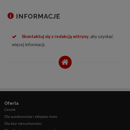
INFORMACJE
Skontaktuj się z redakcją witryny
, aby uzyskać
więcej informacji.
Oferta
Cennik
Dla autokomisów i sklepów moto
Dla biur nieruchomości