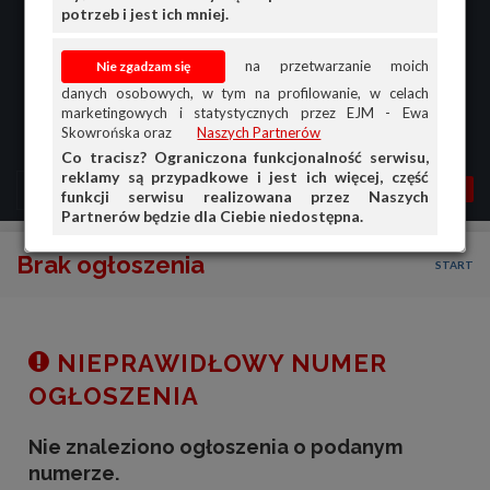
potrzeb i jest ich mniej.
na przetwarzanie moich
danych osobowych, w tym na profilowanie, w celach
marketingowych i statystycznych przez EJM - Ewa
Skowrońska oraz
Naszych Partnerów
Co tracisz? Ograniczona funkcjonalność serwisu,
reklamy są przypadkowe i jest ich więcej, część
MENU
MOJA AG
OGŁ.
funkcji serwisu realizowana przez Naszych
Partnerów będzie dla Ciebie niedostępna.
PRZEGLĄD
Brak ogłoszenia
START
OGŁOSZENIA
OFERTA DLA FIRM
DOŁADUJ KONTO
NIEPRAWIDŁOWY NUMER
KOSZYK
OGŁOSZENIA
HISTORIA
Nie znaleziono ogłoszenia o podanym
numerze.