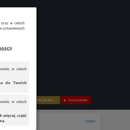
 oraz w celach
w ustawieniach
ności
)
anie, w celach
ane do Twoich
MOJA AG
OGŁOSZENIE
anie, w celach
PRZEGLĄD
 więcej, część
na.
OGŁOSZENIA
START