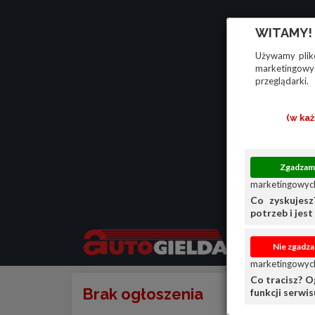
WITAMY!
Używamy plikó
marketingowyc
przeglądarki.
(w ka
marketingowych
Co zyskujesz
potrzeb i jest 
marketingowych
Co tracisz? O
Brak ogłoszenia
funkcji serwi