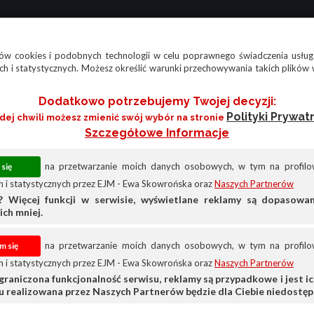
w cookies i podobnych technologii w celu poprawnego świadczenia usług
h i statystycznych. Możesz określić warunki przechowywania takich plików 
Dodatkowo potrzebujemy Twojej decyzji:
Polityki Prywat
żdej chwili możesz zmienić swój wybór na stronie
Szczegółowe Informacje
na przetwarzanie moich danych osobowych, w tym na profilow
 i statystycznych przez EJM - Ewa Skowrońska oraz
Naszych Partnerów
? Więcej funkcji w serwisie, wyświetlane reklamy są dopasow
ich mniej.
na przetwarzanie moich danych osobowych, w tym na profilow
 i statystycznych przez EJM - Ewa Skowrońska oraz
Naszych Partnerów
graniczona funkcjonalność serwisu, reklamy są przypadkowe i jest ich
su realizowana przez Naszych Partnerów będzie dla Ciebie niedostęp