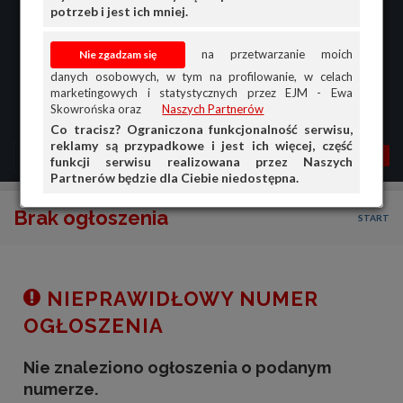
potrzeb i jest ich mniej.
na przetwarzanie moich
danych osobowych, w tym na profilowanie, w celach
marketingowych i statystycznych przez EJM - Ewa
Skowrońska oraz
Naszych Partnerów
Co tracisz? Ograniczona funkcjonalność serwisu,
reklamy są przypadkowe i jest ich więcej, część
MENU
MOJA AG
OGŁ.
funkcji serwisu realizowana przez Naszych
Partnerów będzie dla Ciebie niedostępna.
PRZEGLĄD
Brak ogłoszenia
START
OGŁOSZENIA
OFERTA DLA FIRM
DOŁADUJ KONTO
NIEPRAWIDŁOWY NUMER
KOSZYK
OGŁOSZENIA
HISTORIA
Nie znaleziono ogłoszenia o podanym
numerze.