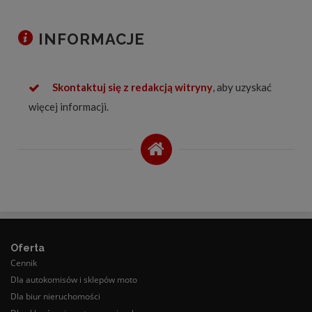
INFORMACJE
Skontaktuj się z redakcją witryny
, aby uzyskać
więcej informacji.
Oferta
Cennik
Dla autokomisów i sklepów moto
Dla biur nieruchomości