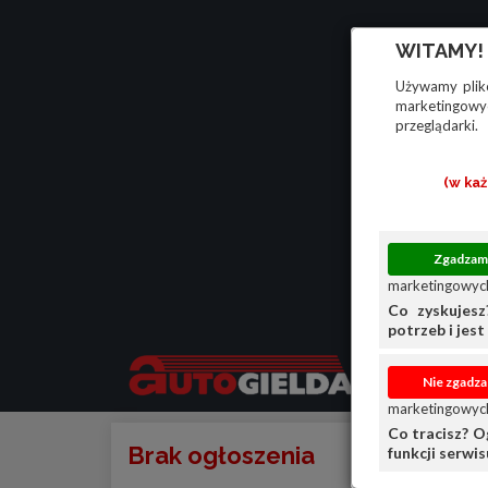
WITAMY!
Używamy plikó
marketingowyc
przeglądarki.
(w ka
marketingowych
Co zyskujesz
potrzeb i jest 
marketingowych
Co tracisz? O
Brak ogłoszenia
funkcji serwi