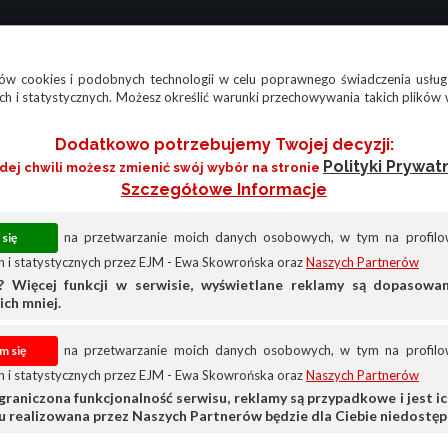
w cookies i podobnych technologii w celu poprawnego świadczenia usług
h i statystycznych. Możesz określić warunki przechowywania takich plików 
Dodatkowo potrzebujemy Twojej decyzji:
Polityki Prywat
żdej chwili możesz zmienić swój wybór na stronie
Szczegółowe Informacje
na przetwarzanie moich danych osobowych, w tym na profilow
 i statystycznych przez EJM - Ewa Skowrońska oraz
Naszych Partnerów
? Więcej funkcji w serwisie, wyświetlane reklamy są dopasow
ich mniej.
na przetwarzanie moich danych osobowych, w tym na profilow
 i statystycznych przez EJM - Ewa Skowrońska oraz
Naszych Partnerów
graniczona funkcjonalność serwisu, reklamy są przypadkowe i jest ich
su realizowana przez Naszych Partnerów będzie dla Ciebie niedostęp