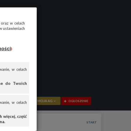
 oraz w celach
w ustawieniach
ności
)
anie, w celach
ane do Twoich
MOJA AG
OGŁOSZENIE
anie, w celach
PRZEGLĄD
 więcej, część
na.
OGŁOSZENIA
START