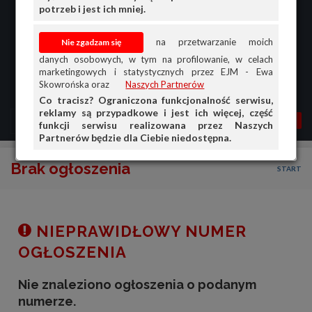
potrzeb i jest ich mniej.
na przetwarzanie moich
danych osobowych, w tym na profilowanie, w celach
marketingowych i statystycznych przez EJM - Ewa
Skowrońska oraz
Naszych Partnerów
Co tracisz? Ograniczona funkcjonalność serwisu,
reklamy są przypadkowe i jest ich więcej, część
MENU
MOJA AG
OGŁ.
funkcji serwisu realizowana przez Naszych
Partnerów będzie dla Ciebie niedostępna.
PRZEGLĄD
Brak ogłoszenia
START
OGŁOSZENIA
OFERTA DLA FIRM
DOŁADUJ KONTO
NIEPRAWIDŁOWY NUMER
KOSZYK
OGŁOSZENIA
HISTORIA
Nie znaleziono ogłoszenia o podanym
numerze.