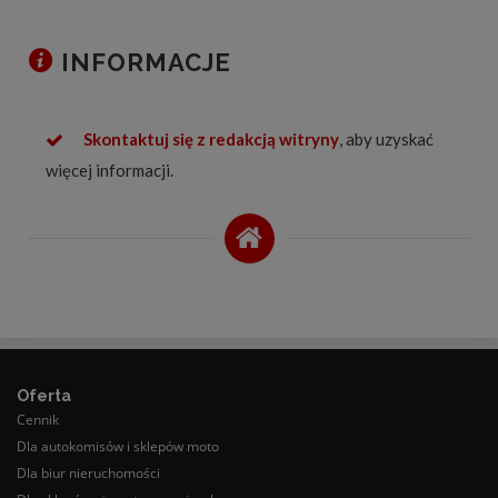
INFORMACJE
Skontaktuj się z redakcją witryny
, aby uzyskać
więcej informacji.
Oferta
Cennik
Dla autokomisów i sklepów moto
Dla biur nieruchomości