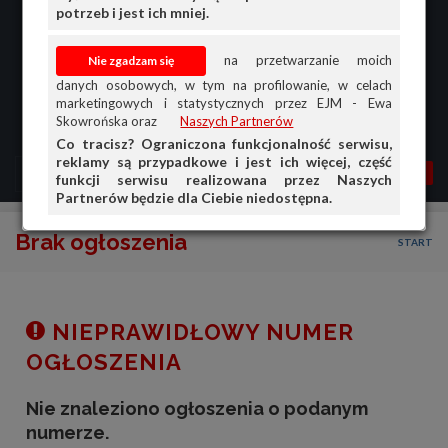
potrzeb i jest ich mniej.
na przetwarzanie moich
danych osobowych, w tym na profilowanie, w celach
marketingowych i statystycznych przez EJM - Ewa
Skowrońska oraz
Naszych Partnerów
Co tracisz? Ograniczona funkcjonalność serwisu,
reklamy są przypadkowe i jest ich więcej, część
MENU
MOJA AG
OGŁ.
funkcji serwisu realizowana przez Naszych
Partnerów będzie dla Ciebie niedostępna.
PRZEGLĄD
Brak ogłoszenia
START
OGŁOSZENIA
OFERTA DLA FIRM
DOŁADUJ KONTO
NIEPRAWIDŁOWY NUMER
KOSZYK
OGŁOSZENIA
HISTORIA
Nie znaleziono ogłoszenia o podanym
numerze.