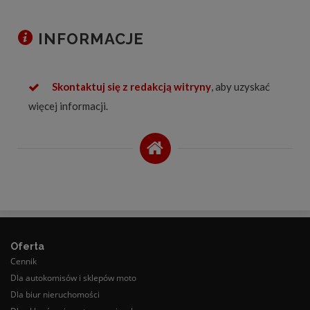
INFORMACJE
Skontaktuj się z redakcją witryny
, aby uzyskać
więcej informacji.
Oferta
Cennik
Dla autokomisów i sklepów moto
Dla biur nieruchomości