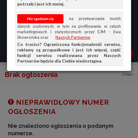
potrzeb i jest ich mniej.
na przetwarzanie moich
danych osobowych, w tym na profilowanie, w celach
marketingowych i statystycznych przez EJM - Ewa
Skowrońska oraz
Naszych Partnerów
Co tracisz? Ograniczona funkcjonalność serwisu,
reklamy są przypadkowe i jest ich więcej, część
MENU
MOJA AG
OGŁ.
funkcji serwisu realizowana przez Naszych
Partnerów będzie dla Ciebie niedostępna.
PRZEGLĄD
Brak ogłoszenia
START
OGŁOSZENIA
OFERTA DLA FIRM
DOŁADUJ KONTO
NIEPRAWIDŁOWY NUMER
KOSZYK
OGŁOSZENIA
HISTORIA
Nie znaleziono ogłoszenia o podanym
numerze.