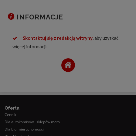
INFORMACJE
Skontaktuj się z redakcją witryny
, aby uzyskać
więcej informacji.
Oferta
Cennik
Dla autokomisów i sklepów moto
Dla biur nieruchomości