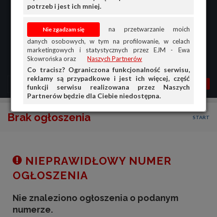
potrzeb i jest ich mniej.
na przetwarzanie moich
danych osobowych, w tym na profilowanie, w celach
marketingowych i statystycznych przez EJM - Ewa
Skowrońska oraz
Naszych Partnerów
Co tracisz? Ograniczona funkcjonalność serwisu,
reklamy są przypadkowe i jest ich więcej, część
MENU
MOJA AG
OGŁ.
funkcji serwisu realizowana przez Naszych
Partnerów będzie dla Ciebie niedostępna.
PRZEGLĄD
Brak ogłoszenia
START
OGŁOSZENIA
OFERTA DLA FIRM
DOŁADUJ KONTO
NIEPRAWIDŁOWY NUMER
KOSZYK
OGŁOSZENIA
HISTORIA
Nie znaleziono ogłoszenia o podanym
numerze.