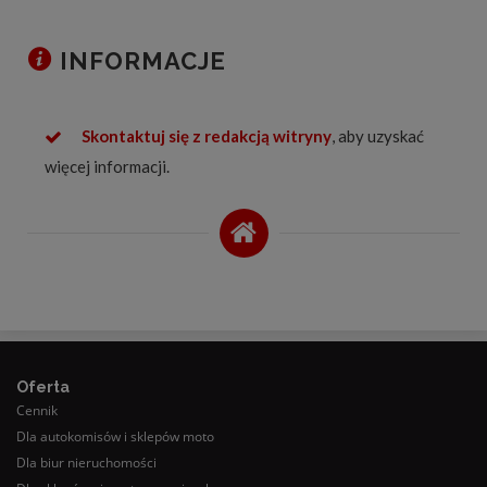
INFORMACJE
Skontaktuj się z redakcją witryny
, aby uzyskać
więcej informacji.
Oferta
Cennik
Dla autokomisów i sklepów moto
Dla biur nieruchomości