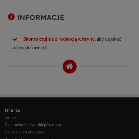
INFORMACJE
Skontaktuj się z redakcją witryny
, aby uzyskać
więcej informacji.
Oferta
Cennik
Dla autokomisów i sklepów moto
Dla biur nieruchomości