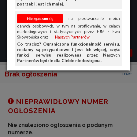
potrzeb i jest ich mniej.
na przetwarzanie moich
danych osobowych, w tym na profilowanie, w celach
marketingowych i statystycznych przez EJM - Ewa
Skowrońska oraz
Naszych Partnerów
Co tracisz? Ograniczona funkcjonalność serwisu,
reklamy są przypadkowe i jest ich więcej, część
MENU
MOJA AG
OGŁ.
funkcji serwisu realizowana przez Naszych
Partnerów będzie dla Ciebie niedostępna.
PRZEGLĄD
Brak ogłoszenia
START
OGŁOSZENIA
OFERTA DLA FIRM
DOŁADUJ KONTO
NIEPRAWIDŁOWY NUMER
KOSZYK
OGŁOSZENIA
HISTORIA
Nie znaleziono ogłoszenia o podanym
numerze.