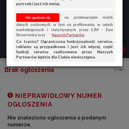
potrzeb i jest ich mniej.
na przetwarzanie moich
danych osobowych, w tym na profilowanie, w celach
marketingowych i statystycznych przez EJM - Ewa
Skowrońska oraz
Naszych Partnerów
Co tracisz? Ograniczona funkcjonalność serwisu,
reklamy są przypadkowe i jest ich więcej, część
MENU
MOJA AG
OGŁ.
funkcji serwisu realizowana przez Naszych
Partnerów będzie dla Ciebie niedostępna.
PRZEGLĄD
Brak ogłoszenia
START
OGŁOSZENIA
OFERTA DLA FIRM
DOŁADUJ KONTO
NIEPRAWIDŁOWY NUMER
KOSZYK
OGŁOSZENIA
HISTORIA
Nie znaleziono ogłoszenia o podanym
numerze.