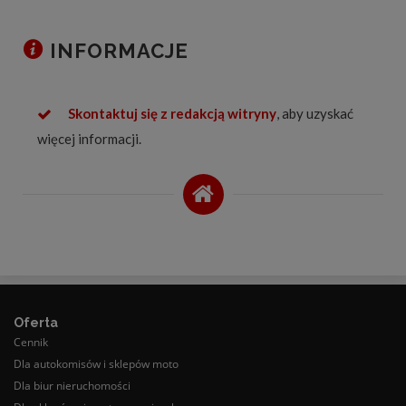
INFORMACJE
Skontaktuj się z redakcją witryny
, aby uzyskać
więcej informacji.
Oferta
Cennik
Dla autokomisów i sklepów moto
Dla biur nieruchomości