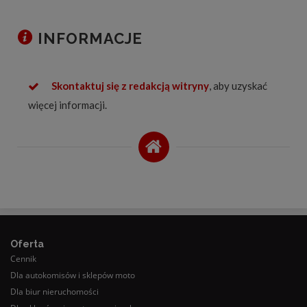
INFORMACJE
Skontaktuj się z redakcją witryny
, aby uzyskać
więcej informacji.
Oferta
Cennik
Dla autokomisów i sklepów moto
Dla biur nieruchomości