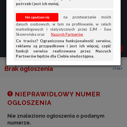
potrzeb i jest ich mniej.
na przetwarzanie moich
danych osobowych, w tym na profilowanie, w celach
marketingowych i statystycznych przez EJM - Ewa
Skowrońska oraz
Naszych Partnerów
Co tracisz? Ograniczona funkcjonalność serwisu,
reklamy są przypadkowe i jest ich więcej, część
MENU
MOJA AG
OGŁ.
funkcji serwisu realizowana przez Naszych
Partnerów będzie dla Ciebie niedostępna.
PRZEGLĄD
Brak ogłoszenia
START
OGŁOSZENIA
OFERTA DLA FIRM
DOŁADUJ KONTO
NIEPRAWIDŁOWY NUMER
KOSZYK
OGŁOSZENIA
HISTORIA
Nie znaleziono ogłoszenia o podanym
numerze.