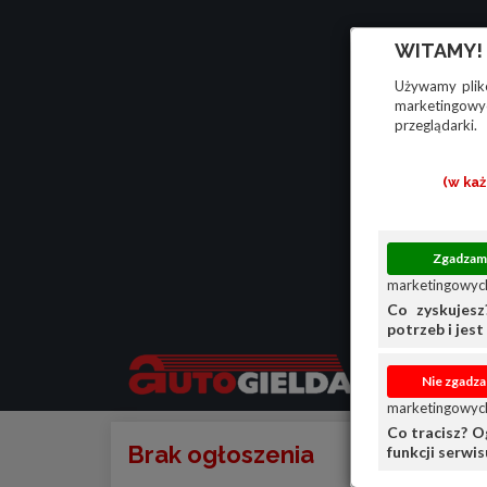
WITAMY!
Używamy plikó
marketingowyc
przeglądarki.
(w ka
marketingowych
Co zyskujesz
potrzeb i jest 
marketingowych
Co tracisz? O
Brak ogłoszenia
funkcji serwi