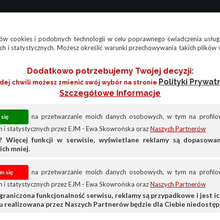
w cookies i podobnych technologii w celu poprawnego świadczenia usług
h i statystycznych. Możesz określić warunki przechowywania takich plików 
Dodatkowo potrzebujemy Twojej decyzji:
Polityki Prywat
żdej chwili możesz zmienić swój wybór na stronie
Szczegółowe Informacje
na przetwarzanie moich danych osobowych, w tym na profilow
 i statystycznych przez EJM - Ewa Skowrońska oraz
Naszych Partnerów
? Więcej funkcji w serwisie, wyświetlane reklamy są dopasow
ich mniej.
na przetwarzanie moich danych osobowych, w tym na profilow
 i statystycznych przez EJM - Ewa Skowrońska oraz
Naszych Partnerów
graniczona funkcjonalność serwisu, reklamy są przypadkowe i jest ich
su realizowana przez Naszych Partnerów będzie dla Ciebie niedostęp