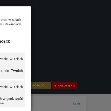
 oraz w celach
w ustawieniach
ności
)
anie, w celach
ane do Twoich
MOJA AG
OGŁOSZENIE
anie, w celach
PRZEGLĄD
 więcej, część
na.
OGŁOSZENIA
START