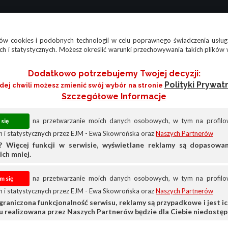
w cookies i podobnych technologii w celu poprawnego świadczenia usług
h i statystycznych. Możesz określić warunki przechowywania takich plików 
Dodatkowo potrzebujemy Twojej decyzji:
Polityki Prywat
żdej chwili możesz zmienić swój wybór na stronie
Szczegółowe Informacje
na przetwarzanie moich danych osobowych, w tym na profilow
 i statystycznych przez EJM - Ewa Skowrońska oraz
Naszych Partnerów
? Więcej funkcji w serwisie, wyświetlane reklamy są dopasow
ich mniej.
na przetwarzanie moich danych osobowych, w tym na profilow
 i statystycznych przez EJM - Ewa Skowrońska oraz
Naszych Partnerów
graniczona funkcjonalność serwisu, reklamy są przypadkowe i jest ich
su realizowana przez Naszych Partnerów będzie dla Ciebie niedostęp