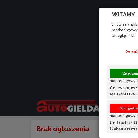
WITAMY!
Używamy plikó
marketingowyc
przeglądarki.
(w ka
marketingowych
Co zyskujesz
potrzeb i jest 
marketingowych
Co tracisz? O
Brak ogłoszenia
funkcji serwi