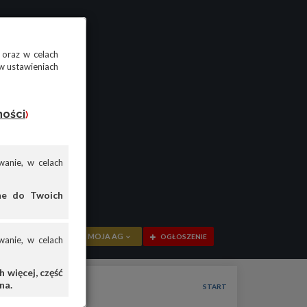
 oraz w celach
w ustawieniach
ności
)
anie, w celach
ane do Twoich
MOJA AG
OGŁOSZENIE
anie, w celach
PRZEGLĄD
 więcej, część
na.
OGŁOSZENIA
START