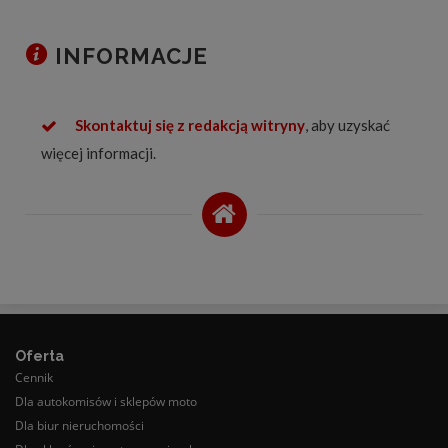
INFORMACJE
Skontaktuj się z redakcją witryny
, aby uzyskać
więcej informacji.
Oferta
Cennik
Dla autokomisów i sklepów moto
Dla biur nieruchomości