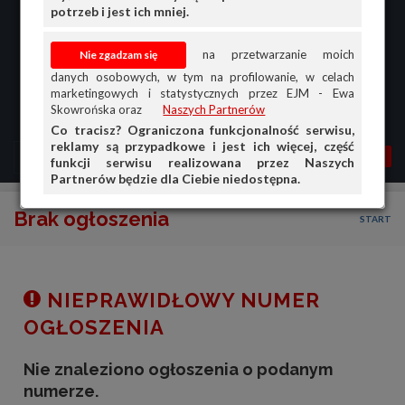
potrzeb i jest ich mniej.
na przetwarzanie moich
danych osobowych, w tym na profilowanie, w celach
marketingowych i statystycznych przez EJM - Ewa
Skowrońska oraz
Naszych Partnerów
Co tracisz? Ograniczona funkcjonalność serwisu,
reklamy są przypadkowe i jest ich więcej, część
MENU
MOJA AG
OGŁ.
funkcji serwisu realizowana przez Naszych
Partnerów będzie dla Ciebie niedostępna.
PRZEGLĄD
Brak ogłoszenia
START
OGŁOSZENIA
OFERTA DLA FIRM
DOŁADUJ KONTO
NIEPRAWIDŁOWY NUMER
KOSZYK
OGŁOSZENIA
HISTORIA
Nie znaleziono ogłoszenia o podanym
numerze.