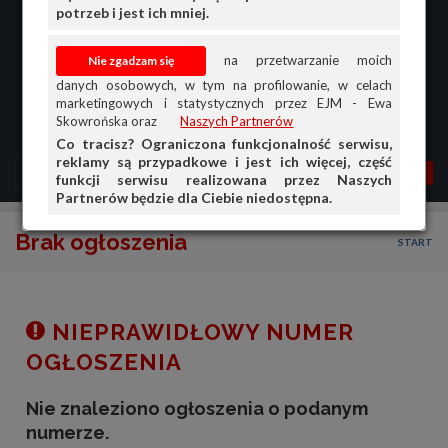
potrzeb i jest ich mniej.
na przetwarzanie moich
danych osobowych, w tym na profilowanie, w celach
marketingowych i statystycznych przez EJM - Ewa
Skowrońska oraz
Naszych Partnerów
Co tracisz? Ograniczona funkcjonalność serwisu,
reklamy są przypadkowe i jest ich więcej, część
MENU
MOJA AG
OGŁ.
funkcji serwisu realizowana przez Naszych
Partnerów będzie dla Ciebie niedostępna.
PRZEGLĄD
Brak ogłoszenia
START
OGŁOSZENIA
OFERTA DLA FIRM
DOŁADUJ KONTO
NIEPRAWIDŁOWY NUMER
KOSZYK
OGŁOSZENIA
HISTORIA
Nie znaleziono ogłoszenia o podanym
numerze.