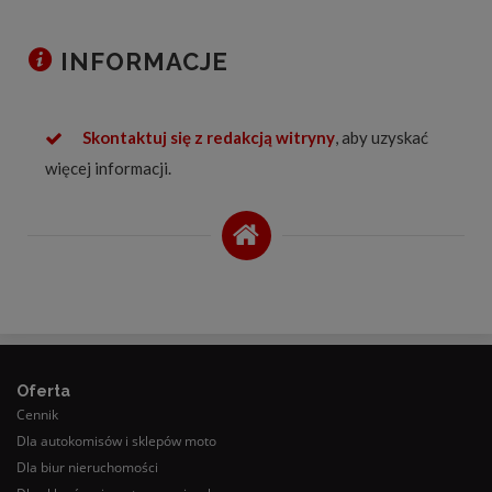
INFORMACJE
Skontaktuj się z redakcją witryny
, aby uzyskać
więcej informacji.
Oferta
Cennik
Dla autokomisów i sklepów moto
Dla biur nieruchomości