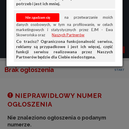
potrzeb i jest ich mniej.
na przetwarzanie moich
danych osobowych, w tym na profilowanie, w celach
marketingowych i statystycznych przez EJM - Ewa
Skowrońska oraz
Naszych Partnerów
Co tracisz? Ograniczona funkcjonalność serwisu,
reklamy są przypadkowe i jest ich więcej, część
MENU
MOJA AG
OGŁ.
funkcji serwisu realizowana przez Naszych
Partnerów będzie dla Ciebie niedostępna.
PRZEGLĄD
Brak ogłoszenia
START
OGŁOSZENIA
OFERTA DLA FIRM
DOŁADUJ KONTO
NIEPRAWIDŁOWY NUMER
KOSZYK
OGŁOSZENIA
HISTORIA
Nie znaleziono ogłoszenia o podanym
numerze.