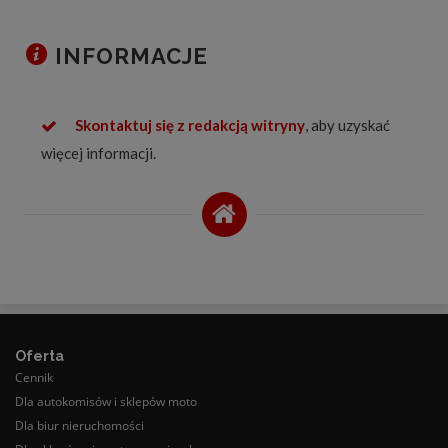
INFORMACJE
Skontaktuj się z redakcją witryny
, aby uzyskać
więcej informacji.
Oferta
Cennik
Dla autokomisów i sklepów moto
Dla biur nieruchomości