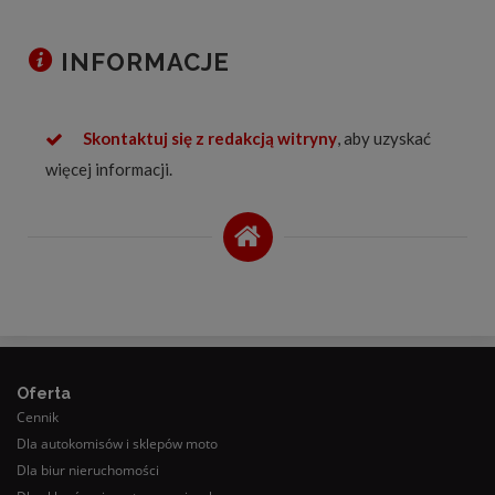
INFORMACJE
Skontaktuj się z redakcją witryny
, aby uzyskać
więcej informacji.
Oferta
Cennik
Dla autokomisów i sklepów moto
Dla biur nieruchomości