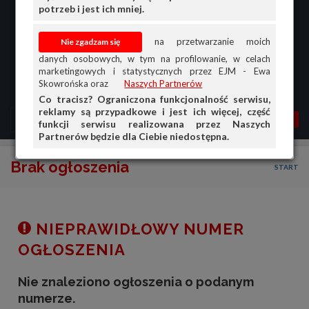
potrzeb i jest ich mniej.
na przetwarzanie moich
danych osobowych, w tym na profilowanie, w celach
marketingowych i statystycznych przez EJM - Ewa
Skowrońska oraz
Naszych Partnerów
Co tracisz? Ograniczona funkcjonalność serwisu,
reklamy są przypadkowe i jest ich więcej, część
MENU
MOJA AG
OGŁ.
funkcji serwisu realizowana przez Naszych
Partnerów będzie dla Ciebie niedostępna.
PRZEGLĄD
Brak ogłoszenia
START
OGŁOSZENIA
OFERTA DLA FIRM
DOŁADUJ KONTO
NIEPRAWIDŁOWY NUMER
KOSZYK
OGŁOSZENIA
HISTORIA
Nie znaleziono ogłoszenia o podanym
numerze.