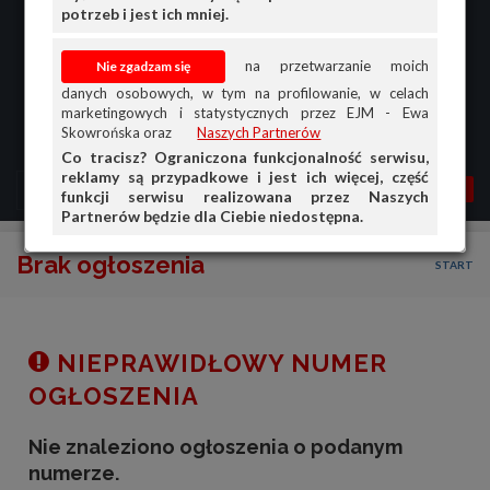
potrzeb i jest ich mniej.
na przetwarzanie moich
danych osobowych, w tym na profilowanie, w celach
marketingowych i statystycznych przez EJM - Ewa
Skowrońska oraz
Naszych Partnerów
Co tracisz? Ograniczona funkcjonalność serwisu,
reklamy są przypadkowe i jest ich więcej, część
MENU
MOJA AG
OGŁ.
funkcji serwisu realizowana przez Naszych
Partnerów będzie dla Ciebie niedostępna.
PRZEGLĄD
Brak ogłoszenia
START
OGŁOSZENIA
OFERTA DLA FIRM
DOŁADUJ KONTO
NIEPRAWIDŁOWY NUMER
KOSZYK
OGŁOSZENIA
HISTORIA
Nie znaleziono ogłoszenia o podanym
numerze.