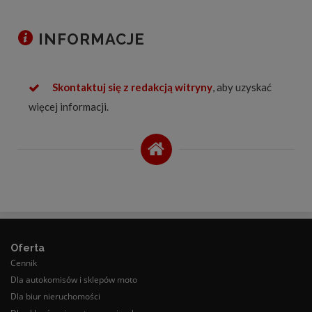
INFORMACJE
Skontaktuj się z redakcją witryny
, aby uzyskać
więcej informacji.
Oferta
Cennik
Dla autokomisów i sklepów moto
Dla biur nieruchomości