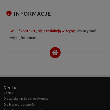
INFORMACJE
Skontaktuj się z redakcją witryny
, aby uzyskać
więcej informacji.
Oferta
Cennik
Dla autokomisów i sklepów moto
Dla biur nieruchomości