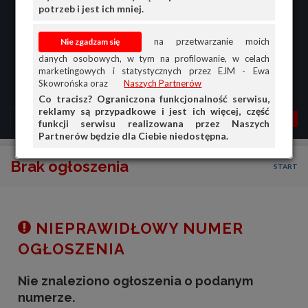
potrzeb i jest ich mniej.
na przetwarzanie moich
danych osobowych, w tym na profilowanie, w celach
marketingowych i statystycznych przez EJM - Ewa
Skowrońska oraz
Naszych Partnerów
Co tracisz? Ograniczona funkcjonalność serwisu,
reklamy są przypadkowe i jest ich więcej, część
MENU
MOJA AG
OGŁ.
funkcji serwisu realizowana przez Naszych
Partnerów będzie dla Ciebie niedostępna.
PRZEGLĄD
Brak ogłoszenia
START
OGŁOSZENIA
OFERTA DLA FIRM
DOŁADUJ KONTO
NIEPRAWIDŁOWY NUMER
KOSZYK
OGŁOSZENIA
HISTORIA
Nie znaleziono ogłoszenia o podanym
numerze.