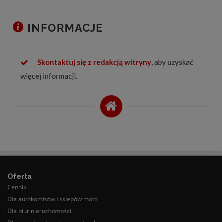
INFORMACJE
Skontaktuj się z redakcją witryny
, aby uzyskać
więcej informacji.
Oferta
Cennik
Dla autokomisów i sklepów moto
Dla biur nieruchomości