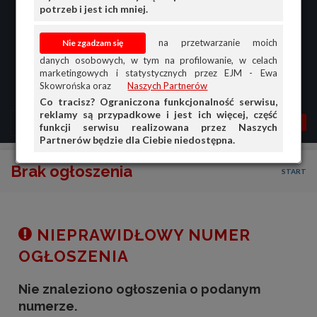
potrzeb i jest ich mniej.
na przetwarzanie moich
danych osobowych, w tym na profilowanie, w celach
marketingowych i statystycznych przez EJM - Ewa
Skowrońska oraz
Naszych Partnerów
Co tracisz? Ograniczona funkcjonalność serwisu,
reklamy są przypadkowe i jest ich więcej, część
MENU
MOJA AG
OGŁ.
funkcji serwisu realizowana przez Naszych
Partnerów będzie dla Ciebie niedostępna.
PRZEGLĄD
Brak ogłoszenia
START
OGŁOSZENIA
OFERTA DLA FIRM
DOŁADUJ KONTO
NIEPRAWIDŁOWY NUMER
KOSZYK
OGŁOSZENIA
HISTORIA
Nie znaleziono ogłoszenia o podanym
numerze.