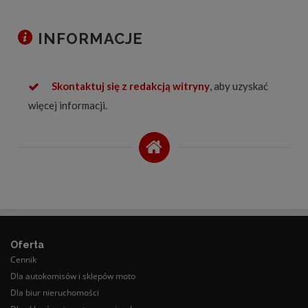
INFORMACJE
Skontaktuj się z redakcją witryny
, aby uzyskać
więcej informacji.
Oferta
Cennik
Dla autokomisów i sklepów moto
Dla biur nieruchomości