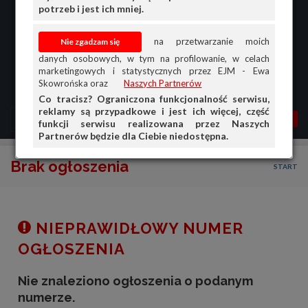
potrzeb i jest ich mniej.
na przetwarzanie moich
danych osobowych, w tym na profilowanie, w celach
marketingowych i statystycznych przez EJM - Ewa
Skowrońska oraz
Naszych Partnerów
Co tracisz? Ograniczona funkcjonalność serwisu,
reklamy są przypadkowe i jest ich więcej, część
MENU
MOJA AG
OGŁ.
funkcji serwisu realizowana przez Naszych
Partnerów będzie dla Ciebie niedostępna.
PRZEGLĄD
Brak ogłoszenia
START
OGŁOSZENIA
OFERTA DLA FIRM
DOŁADUJ KONTO
NIEPRAWIDŁOWY NUMER
KOSZYK
OGŁOSZENIA
HISTORIA
Nie znaleziono ogłoszenia o podanym
numerze.